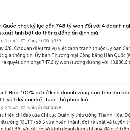
bán yến
Thanh H
hại tron
 Quốc phạt kỷ lục gần 748 tỷ won đối với 4 doanh ng
bán bìn
 xuất tinh bột do thông đồng ấn định giá
Moyuum
 giờ trước
Chuyển động 389
An Gian
y 6/8, Cơ quan điều tra vụ việc cạnh tranh thuộc Ủy ban Cạ
chủ mưu
c gia thông tin, Ủy ban Thương mại Công bằng Hàn Quốc (
bán hàng
 ra quyết định phạt 747,6 tỷ won (tương đương với 13.830,6 
Quốc ra
 với 4 doanh nghiệp sản xuất tinh bột do thông đồng ấn định
 là mức phạt cao nhất từ trước đến nay của KFTC đối với mộ
 cartel.
nh Hóa: 100% cơ sở kinh doanh vàng bạc trên địa bàn
T số 5 ký cam kết tuân thủ pháp luật
 giờ trước
Chuyển động 389
c hiện chỉ đạo của Chi cục Quản lý thị trường Thanh Hóa, Đ
thị trường (QLTT) số 5 vừa hoàn thành đợt rà soát và tuyên t
p luật đối với các cơ sở kinh doanh kim khí quý, đá quý trên 