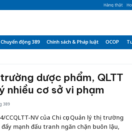
Hàng thật
Ho
Chuyển động 389
Chính sách & Pháp luật
OCOP
Tư
ị trường dược phẩm, QLTT
ý nhiều cơ sở vi phạm
g 389
4/CCQLTT-NV của Chi cục Quản lý thị trường
c đẩy mạnh đấu tranh ngăn chặn buôn lậu,