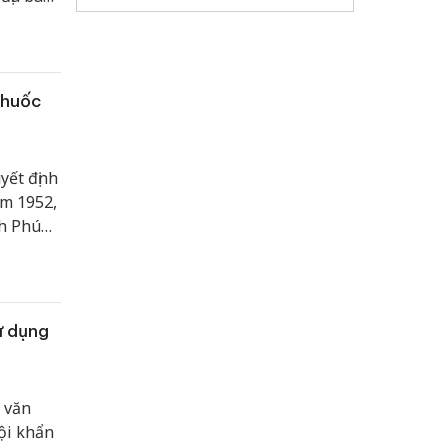
thuốc
yết định
ăm 1952,
nh Phú
nh” theo
ử dụng
 văn
ội khẩn