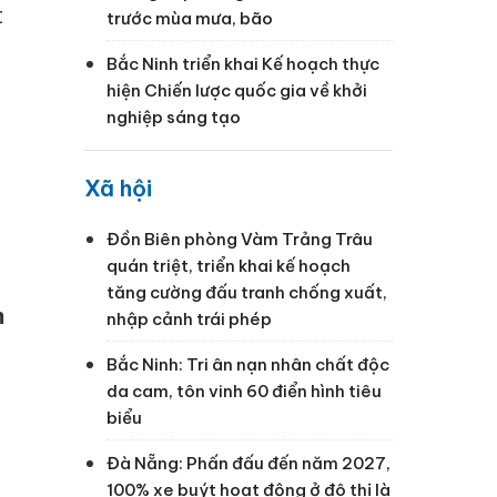
t
trước mùa mưa, bão
g
Bắc Ninh triển khai Kế hoạch thực
hiện Chiến lược quốc gia về khởi
nghiệp sáng tạo
Xã hội
Đồn Biên phòng Vàm Trảng Trâu
quán triệt, triển khai kế hoạch
tăng cường đấu tranh chống xuất,
m
nhập cảnh trái phép
Bắc Ninh: Tri ân nạn nhân chất độc
da cam, tôn vinh 60 điển hình tiêu
biểu
Đà Nẵng: Phấn đấu đến năm 2027,
100% xe buýt hoạt động ở đô thị là