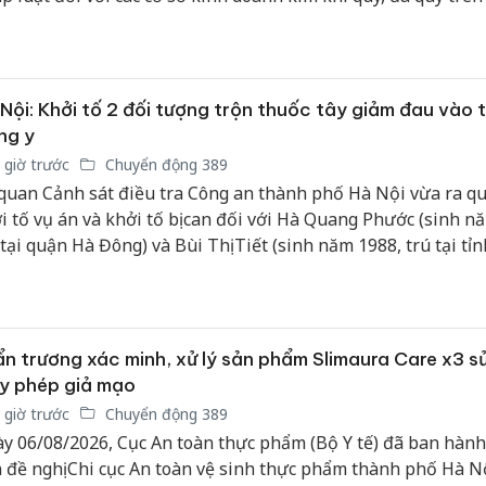
m xây dựng một thị trường minh bạch và ổn định.
Nội: Khởi tố 2 đối tượng trộn thuốc tây giảm đau vào 
ng y
 giờ trước
Chuyển động 389
quan Cảnh sát điều tra Công an thành phố Hà Nội vừa ra qu
i tố vụ án và khởi tố bị can đối với Hà Quang Phước (sinh n
 tại quận Hà Đông) và Bùi Thị Tiết (sinh năm 1988, trú tại tỉ
) về hành vi “Sản xuất, buôn bán hàng giả là thuốc chữa bệ
 định tại khoản 1 Điều 194 Bộ luật Hình sự.
n trương xác minh, xử lý sản phẩm Slimaura Care x3 s
y phép giả mạo
 giờ trước
Chuyển động 389
y 06/08/2026, Cục An toàn thực phẩm (Bộ Y tế) đã ban hành
 đề nghị Chi cục An toàn vệ sinh thực phẩm thành phố Hà N