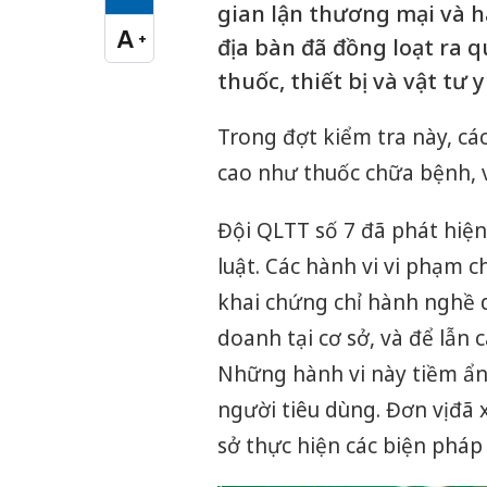
Cỡ chữ vừa
gian lận thương mại và hà
A
+
địa bàn đã đồng loạt ra 
Cỡ chữ lớn
thuốc, thiết bị và vật tư y
Trong đợt kiểm tra này, cá
cao như thuốc chữa bệnh, v
Đội QLTT số 7 đã phát hiệ
luật. Các hành vi vi phạm 
khai chứng chỉ hành nghề 
doanh tại cơ sở, và để lẫn
Những hành vi này tiềm ẩn
người tiêu dùng. Đơn vị đã
sở thực hiện các biện pháp