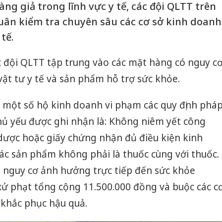
ng giả trong lĩnh vực y tế, các đội QLTT trên
quân kiểm tra chuyên sâu các cơ sở kinh doanh
 tế.
c đội QLTT tập trung vào các mặt hàng có nguy c
ật tư y tế và sản phẩm hỗ trợ sức khỏe.
n một số hộ kinh doanh vi phạm các quy định phá
chủ yếu được ghi nhận là: Không niêm yết công
dược hoặc giấy chứng nhận đủ điều kiện kinh
 các sản phẩm không phải là thuốc cùng với thuốc.
 nguy cơ ảnh hưởng trực tiếp đến sức khỏe
 xử phạt tổng cộng 11.500.000 đồng và buộc các c
 khắc phục hậu quả.