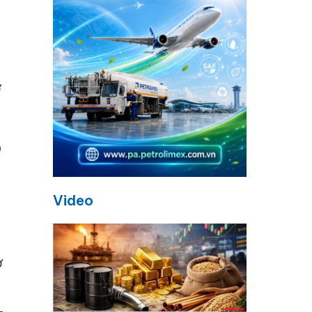
ơ
p
Video
ơ