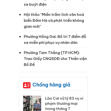
xe buýt điện
Hội thảo “Miền trầm tích văn hoá
biển Đầm Hà và phát triển không
gian mới”
Phường Hồng Gai: Bố trí 7 điểm đỗ
xe miễn phí phục vụ nhân dân
Phường Tam Thắng (TP HCM):
Trao Giấy CNQSDĐ cho Thiền viện
Bồ Đề
Chống hàng giả
 Thanh Hóa
Lào Cai xử lý 83 vụ vi
Cô
ại trong vụ
phạm thương mại
tìm
xuất, buôn
trong tháng 7
án