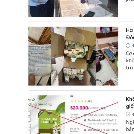
nhằ
Hà 
Đô
4
Cơ 
khở
trú
Thọ
quy
Khẩ
giấ
4
Ngà
bản