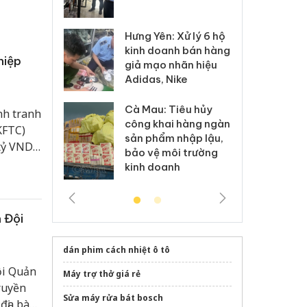
 sào giả
bá
Hưng Yên: Xử lý 6 hộ
óa: Tìm bị
Th
kinh doanh bán hàng
g vụ án buôn
hạ
hiệp
giả mạo nhãn hiệu
h sữa
bá
Adidas, Nike
 giả
Mo
Cà Mau: Tiêu hủy
g: Đối tượng
An
nh tranh
công khai hàng ngàn
 đường dây
ch
KFTC)
sản phẩm nhập lậu,
 giả tại Phú
bá
tỷ VND)
bảo vệ môi trường
 đầu thú
Qu
 giá.
kinh doanh
t vụ
 Đội
dán phim cách nhiệt ô tô
ội Quản
Máy trợ thở giá rẻ
ruyền
Sửa máy rửa bát bosch
địa bàn,