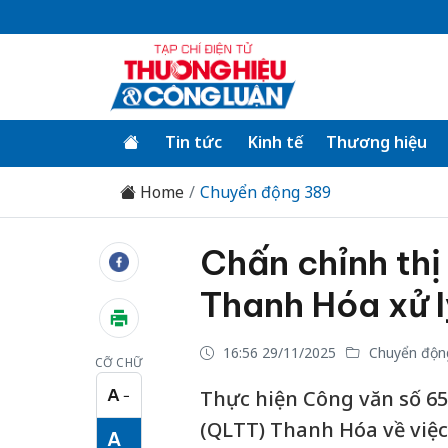
Tin tức
Kinh tế
Thương hiệu
Home
Chuyển động 389
Chấn chỉnh th
Thanh Hóa xử l
16:56 29/11/2025
Chuyển độn
CỠ CHỮ
A
Thực hiện Công văn số 65
−
Cỡ chữ nhỏ
(QLTT) Thanh Hóa về việ
A