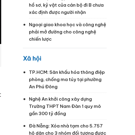
hồ sơ, kỷ vật của cán bộ đi B chưa
xác định được người nhận
Ngoại giao khoa học và công nghệ
phải mở đường cho công nghệ
chiến lược
Xã hội
TP.HCM: Sân khấu hóa thông điệp
phòng, chống ma túy tại phường
An Phú Đông
t
Nghệ An khởi công xây dựng
Trường THPT Nam Đàn 1 quy mô
gần 300 tỷ đồng
Đà Nẵng: Xóa nhà tạm cho 5.757
hộ dân cho 3 nhóm đối tượng được