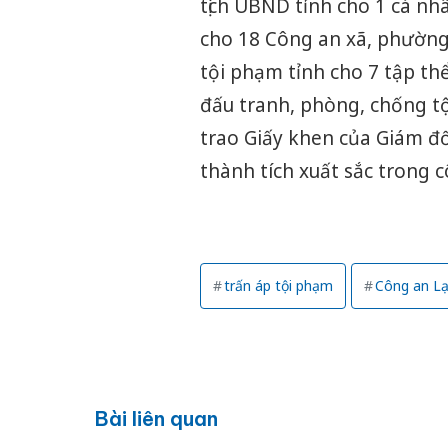
tịch UBND tỉnh cho 1 cá n
cho 18 Công an xã, phường,
tội phạm tỉnh cho 7 tập thể
đấu tranh, phòng, chống tộ
trao Giấy khen của Giám đố
thành tích xuất sắc trong c
trấn áp tội phạm
Công an L
Bài liên quan