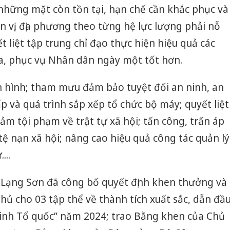
những mặt còn tồn tại, hạn chế cần khắc phục và
ơn vị, địa phương theo từng hệ lực lượng phải nỗ
t liệt tập trung chỉ đạo thực hiện hiệu quả các
ra, phục vụ Nhân dân ngày một tốt hơn.
 hình; tham mưu đảm bảo tuyệt đối an ninh, an
p và quá trình sắp xếp tổ chức bộ máy; quyết liệt
ảm tội phạm về trật tự xã hội; tấn công, trấn áp
ệ nạn xã hội; nâng cao hiệu quả công tác quản lý
...
h Lạng Sơn đã công bố quyết định khen thưởng và
hủ cho 03 tập thể về thành tích xuất sắc, dẫn đầ
Công an
ninh Tổ quốc” năm 2024; trao Bằng khen của Chủ
tìm bị h
án sản 