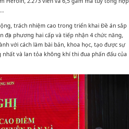
am Heroin, 2.273 viên và 6,5 gam ma túy tổng hợp
n…
ộng, trách nhiệm cao trong triển khai Đề án sắp
 địa phương hai cấp và tiếp nhận 4 chức năng,
ành với cách làm bài bản, khoa học, tạo được sự
 nhất và lan tỏa không khí thi đua phấn đấu của