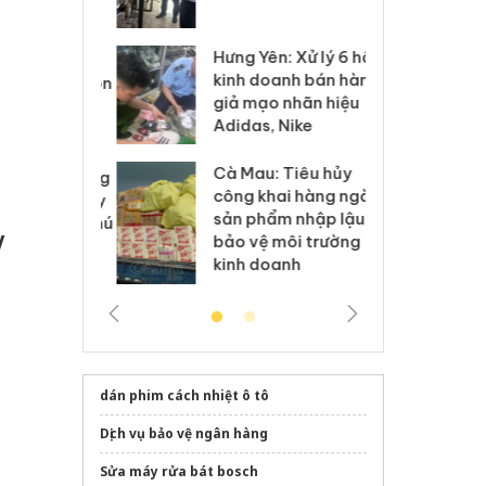
 sào giả
bá
Hưng Yên: Xử lý 6 hộ
óa: Tìm bị
Th
kinh doanh bán hàng
g vụ án buôn
hạ
giả mạo nhãn hiệu
h sữa
bá
Adidas, Nike
 giả
Mo
Cà Mau: Tiêu hủy
g: Đối tượng
An
công khai hàng ngàn
 đường dây
ch
sản phẩm nhập lậu,
 giả tại Phú
bá
V
bảo vệ môi trường
 đầu thú
Qu
kinh doanh
dán phim cách nhiệt ô tô
Dịch vụ bảo vệ ngân hàng
Sửa máy rửa bát bosch