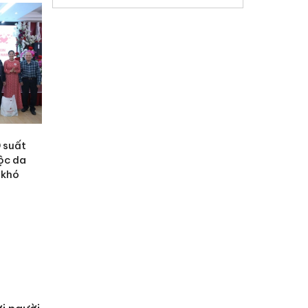
 suất
ộc da
 khó