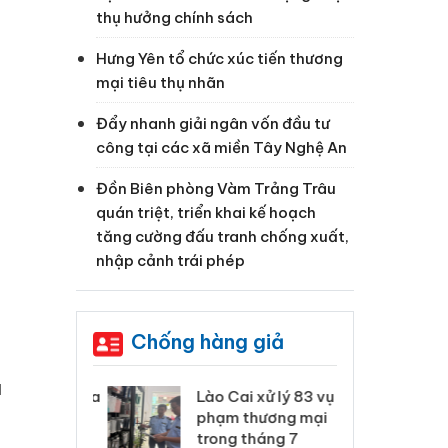
thụ hưởng chính sách
Hưng Yên tổ chức xúc tiến thương
mại tiêu thụ nhãn
Đẩy nhanh giải ngân vốn đầu tư
công tại các xã miền Tây Nghệ An
Đồn Biên phòng Vàm Trảng Trâu
quán triệt, triển khai kế hoạch
tăng cường đấu tranh chống xuất,
nhập cảnh trái phép
Chống hàng giả
u
 Thanh Hóa
Lào Cai xử lý 83 vụ vi
Cô
ại trong vụ
phạm thương mại
tìm
xuất, buôn
trong tháng 7
án