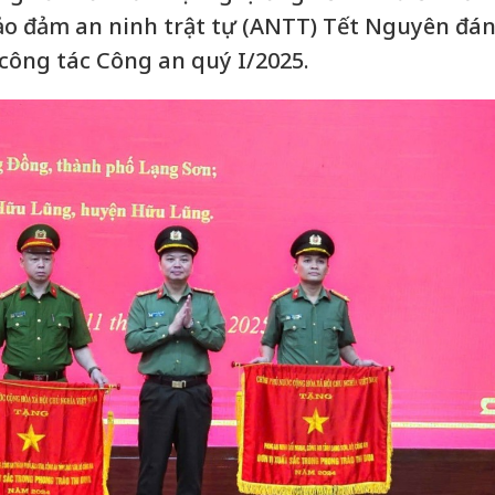
ảo đảm an ninh trật tự (ANTT) Tết Nguyên đá
 công tác Công an quý I/2025.