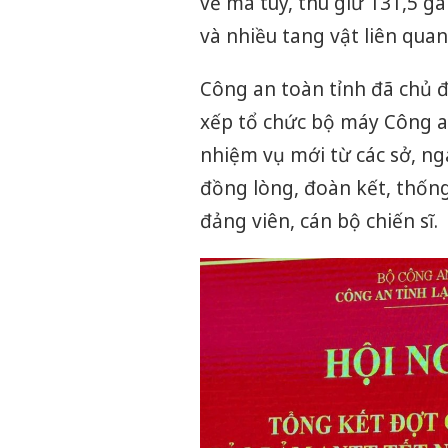
về ma túy, thu giữ 131,5 g
và nhiều tang vật liên qua
Công an toàn tỉnh đã chủ đ
xếp tổ chức bộ máy Công an
nhiệm vụ mới từ các sở, ng
đồng lòng, đoàn kết, thống
đảng viên, cán bộ chiến sĩ.