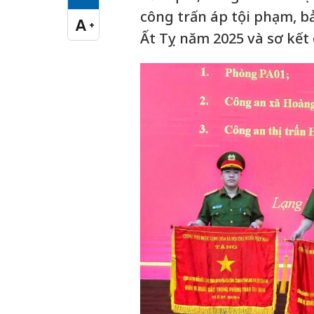
Cỡ chữ vừa
công trấn áp tội phạm, b
A
+
Cỡ chữ lớn
Ất Tỵ năm 2025 và sơ kết