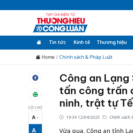
Tin tức
Kinh tế
Thương hiệu
Home
Chính sách & Pháp Luật
Công an Lạng 
tấn công trấn
ninh, trật tự 
CỠ CHỮ
A
19:34 12/04/2025
Chính sách 
−
Cỡ chữ nhỏ
A
Vừa qua, Công an tỉnh Lạ