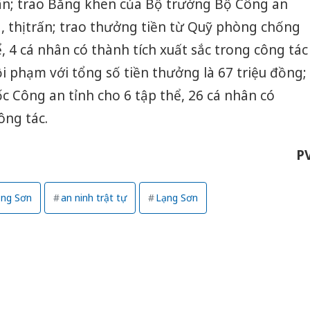
hân; trao Bằng khen của Bộ trưởng Bộ Công an
bán yến
 thị trấn; trao thưởng tiền từ Quỹ phòng chống
Thanh H
, 4 cá nhân có thành tích xuất sắc trong công tác
hại tron
bán bìn
i phạm với tổng số tiền thưởng là 67 triệu đồng;
Moyuum
c Công an tỉnh cho 6 tập thể, 26 cá nhân có
An Gian
ông tác.
chủ mưu
bán hàng
P
Quốc ra
ạng Sơn
an ninh trật tự
Lạng Sơn