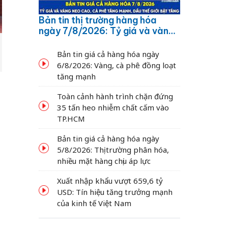
Bản tin thị trường hàng hóa
ngày 7/8/2026: Tỷ giá và vàng
neo cao, cà phê tăng mạnh,
dầu thế giới bật tăng
Bản tin giá cả hàng hóa ngày
6/8/2026: Vàng, cà phê đồng loạt
tăng mạnh
Toàn cảnh hành trình chặn đứng
35 tấn heo nhiễm chất cấm vào
TP.HCM
Bản tin giá cả hàng hóa ngày
5/8/2026: Thị trường phân hóa,
nhiều mặt hàng chịu áp lực
Xuất nhập khẩu vượt 659,6 tỷ
USD: Tín hiệu tăng trưởng mạnh
của kinh tế Việt Nam