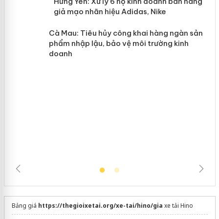
n
y
Hưng Yên: Xử lý 6 hộ kinh doanh bán
hàng giả mạo nhãn hiệu Adidas, Nike
Cà Mau: Tiêu hủy công khai hàng
ngàn sản phẩm nhập lậu, bảo vệ môi
trường kinh doanh
Bảng giá
https://thegioixetai.org/xe-tai/hino/gia
xe tải Hino