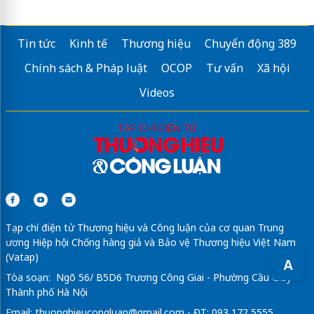
Sửa máy rửa bát bosch
Tin tức
Kinh tế
Thương hiệu
Chuyển động 389
Giá thuê máy photo màu
Chính sách & Pháp luật
OCOP
Tư vấn
Xã hội
Videos
Tạp chí điện tử Thương hiệu và Công luận của cơ quan Trung
ương Hiệp hội Chống hàng giả và Bảo vệ Thương hiệu Việt Nam
(Vatap)
A
Tòa soạn: Ngõ 56/ B5D6 Trương Công Giai - Phường Cầu Giấy -
Thành phố Hà Nội
Email:
thuonghieucongluan@gmail.com
- ĐT: 093 172 5555