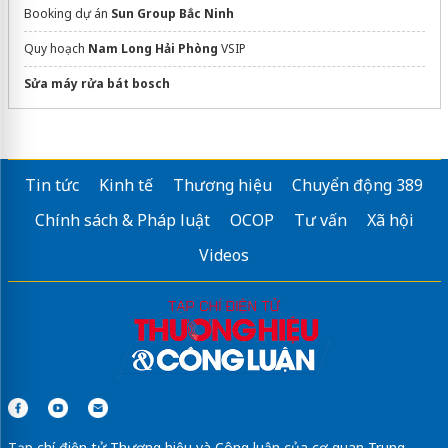
Booking dự án
Sun Group Bắc Ninh
Quy hoạch
Nam Long Hải Phòng
VSIP
Sửa máy rửa bát bosch
Tin tức
Kinh tế
Thương hiệu
Chuyển động 389
Chính sách & Pháp luật
OCOP
Tư vấn
Xã hội
Videos
Tạp chí điện tử Thương hiệu và Công luận của cơ quan Trung