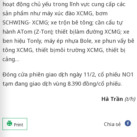
hoạt động chủ yếu trong lĩnh vực cung cấp các
sản phẩm như máy xúc đào XCMG, bơm
SCHWING- XCMG; xe trộn bê tông; cần cẩu tự
hành ATom (Z-Ton); thiết bị làm đường XCMG; xe
ben hiệu Tonly, máy ép nhựa Bole, xe phun vẩy bê
tông XCMG, thiết bị môi trường XCMG, thiết bị
cảng…
Đóng cửa phiên giao dịch ngày 11/2, cổ phiếu NO1
tạm đang giao dịch vùng 8.390 đồng/cổ phiếu.
Hà Trần
(t/h)
Chia sẻ
Print