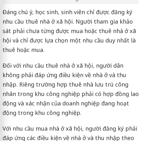
Đáng chú ý, học sinh, sinh viên chỉ được đăng ký
nhu cầu thuê nhà ở xã hội. Người tham gia khảo
sát phải chưa từng được mua hoặc thuê nhà ở xã
hội và chỉ được lựa chọn một nhu cầu duy nhất là
thuê hoặc mua.
Đối với nhu cầu thuê nhà ở xã hội, người dân
không phải đáp ứng điều kiện về nhà ở và thu
nhập. Riêng trường hợp thuê nhà lưu trú công
nhân trong khu công nghiệp phải có hợp đồng lao
động và xác nhận của doanh nghiệp đang hoạt
động trong khu công nghiệp.
Với nhu cầu mua nhà ở xã hội, người đăng ký phải
đáp ứng các điều kiện về nhà ở và thu nhập theo