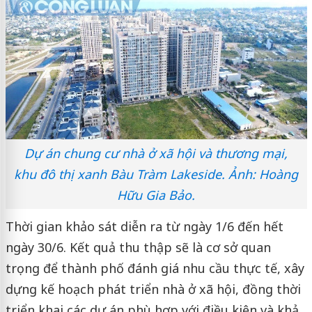
Dự án chung cư nhà ở xã hội và thương mại,
khu đô thị xanh Bàu Tràm Lakeside. Ảnh: Hoàng
Hữu Gia Bảo.
Thời gian khảo sát diễn ra từ ngày 1/6 đến hết
ngày 30/6. Kết quả thu thập sẽ là cơ sở quan
trọng để thành phố đánh giá nhu cầu thực tế, xây
dựng kế hoạch phát triển nhà ở xã hội, đồng thời
triển khai các dự án phù hợp với điều kiện và khả