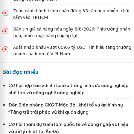
Toàn cảnh hành trình chặn đứng 35 tấn heo nhiễm chất
cấm vào TP.HCM
Bản tin giá cả hàng hóa ngày 5/8/2026: Thị trường phân
hóa, nhiều mặt hàng chịu áp lực
Xuất nhập khẩu vượt 659,6 tỷ USD: Tín hiệu tăng trưởng
mạnh của kinh tế Việt Nam
Bài đọc nhiều
Cơ hội hợp tác với Sri Lanka trong lĩnh vực công nghiệp
chế tạo và công nghệ nông nghiệp
Đồn Biên phòng CKQT Mộc Bài, khởi tố vụ án hình sự
“Tàng trữ trái phép vũ khí quân dụng”
Cơ hội tham dự triển lãm quốc tế về công nghệ vật liệu
và xử lý nhiệt tại Ấn Độ