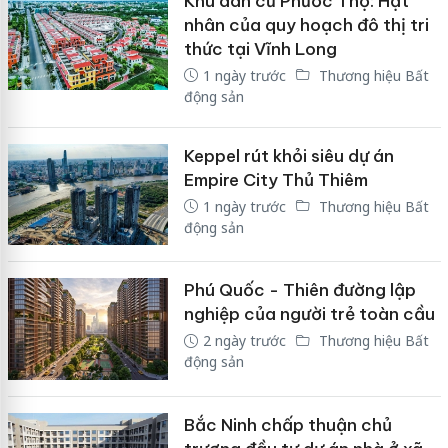
Khu dân cư Phước Thọ: Hạt
nhân của quy hoạch đô thị tri
thức tại Vĩnh Long
1 ngày trước
Thương hiệu Bất
động sản
Keppel rút khỏi siêu dự án
Empire City Thủ Thiêm
1 ngày trước
Thương hiệu Bất
động sản
Phú Quốc - Thiên đường lập
nghiệp của người trẻ toàn cầu
2 ngày trước
Thương hiệu Bất
động sản
Bắc Ninh chấp thuận chủ