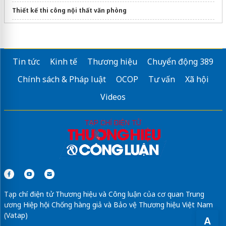
Thiết kế thi công nội thất văn phòng
Tư vấn lựa chọn
tấm inox
Căn hộ
Gladia Heights
Khang Điền
Tin tức
Kinh tế
Thương hiệu
Chuyển động 389
Chung cư D'.Diamant Bleu
Chính sách & Pháp luật
OCOP
Tư vấn
Xã hội
Thì công sơn Epoxy nhà xưởng
Videos
Mik Vũ Yên
Tiện ích The Grand Riveria
Sun Group
Da Nang Downtown
Hải Châu
Bàn sofa nhỏ gọn
dành cho phòng khách căn hộ
Khai Hoan Imperial
Tạp chí điện tử Thương hiệu và Công luận của cơ quan Trung
ương Hiệp hội Chống hàng giả và Bảo vệ Thương hiệu Việt Nam
(Vatap)
A