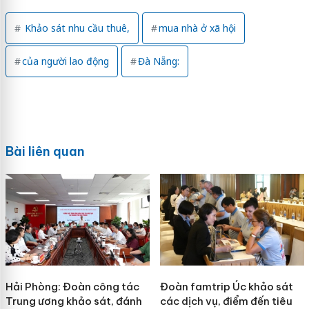
Khảo sát nhu cầu thuê,
mua nhà ở xã hội
của người lao động
Đà Nẵng:
Bài liên quan
Hải Phòng: Đoàn công tác
Đoàn famtrip Úc khảo sát
Trung ương khảo sát, đánh
các dịch vụ, điểm đến tiêu