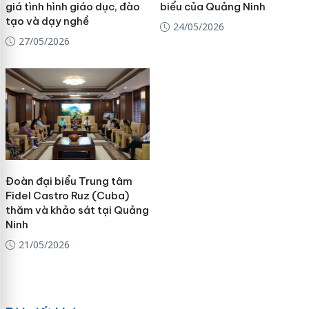
giá tình hình giáo dục, đào
biểu của Quảng Ninh
tạo và dạy nghề
24/05/2026
27/05/2026
Đoàn đại biểu Trung tâm
Fidel Castro Ruz (Cuba)
thăm và khảo sát tại Quảng
Ninh
21/05/2026