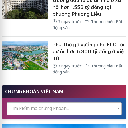
trương đầu tư dự án nhà ở xã
hội hơn 1.553 tỷ đồng tại
phường Phương Liễu
3 ngày trước
Thương hiệu Bất
động sản
Phú Thọ gỡ vướng cho FLC tại
dự án hơn 6.300 tỷ đồng ở Việt
Trì
3 ngày trước
Thương hiệu Bất
động sản
CHỨNG KHOÁN VIỆT NAM
Tìm kiếm mã chứng khoán...