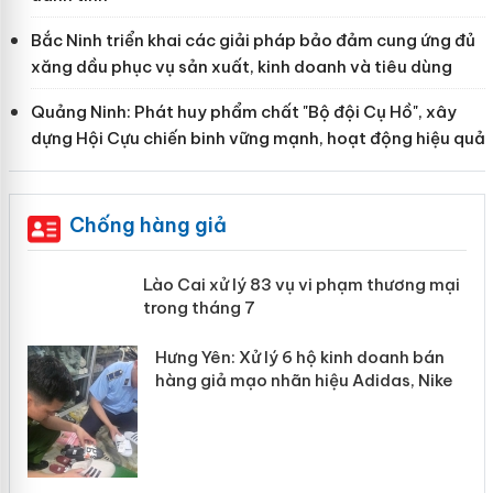
Bắc Ninh triển khai các giải pháp bảo đảm cung ứng đủ
xăng dầu phục vụ sản xuất, kinh doanh và tiêu dùng
Quảng Ninh: Phát huy phẩm chất "Bộ đội Cụ Hồ", xây
dựng Hội Cựu chiến binh vững mạnh, hoạt động hiệu quả
Chống hàng giả
Công an Thanh Hóa tìm bị hại trong vụ án
sản xuất, buôn bán yến sào giả
Thanh Hóa: Tìm bị hại trong vụ án buôn
bán bình sữa Moyuum giả
An Giang: Đối tượng chủ mưu đường dây
n
bán hàng giả tại Phú Quốc ra đầu thú
ke