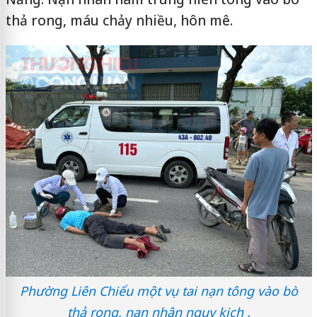
thả rong, máu chảy nhiều, hôn mê.
Phường Liên Chiểu một vụ tai nạn tông vào bò
thả rong, nạn nhân nguy kịch .