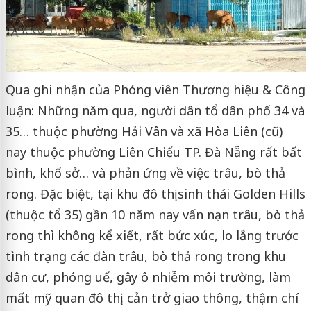
Qua ghi nhận của Phóng viên Thương hiệu & Công
luận: Những năm qua, người dân tổ dân phố 34 và
35… thuộc phường Hải Vân và xã Hòa Liên (cũ)
nay thuộc phường Liên Chiểu TP. Đà Nẵng rất bất
bình, khổ sở… và phản ứng về việc trâu, bò thả
rong. Đặc biệt, tại khu đô thị sinh thái Golden Hills
(thuộc tổ 35) gần 10 năm nay vấn nạn trâu, bò thả
rong thì không kể xiết, rất bức xúc, lo lắng trước
tình trạng các đàn trâu, bò thả rong trong khu
dân cư, phóng uế, gây ô nhiễm môi trường, làm
mất mỹ quan đô thị, cản trở giao thông, thậm chí