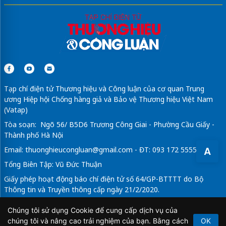
Chính sách & Pháp luật
OCOP
Tư vấn
Xã hội
Videos
Tạp chí điện tử Thương hiệu và Công luận của cơ quan Trung
ương Hiệp hội Chống hàng giả và Bảo vệ Thương hiệu Việt Nam
(Vatap)
A
Tòa soạn: Ngõ 56/ B5D6 Trương Công Giai - Phường Cầu Giấy -
Thành phố Hà Nội
Email:
thuonghieucongluan@gmail.com
- ĐT: 093 172 5555
Tổng Biên Tập: Vũ Đức Thuận
Chúng tôi sử dụng Cookie để cung cấp dịch vụ của
Giấy phép hoạt động báo chí điện tử số 64/GP-BTTTT do Bộ
chúng tôi và nâng cao trải nghiệm của bạn. Bằng cách
OK
Thông tin và Truyền thông cấp ngày 21/2/2020.