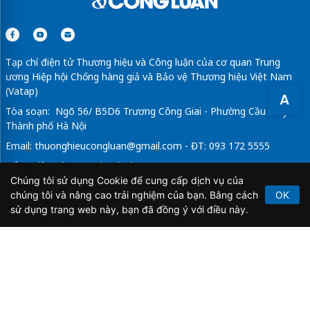
Tạp chí điện tử Thương hiệu và Công luận của cơ quan Trung
ương Hiệp hội Chống hàng giả và Bảo vệ Thương hiệu Việt Nam
(Vatap)
A
Tòa soạn: Ngõ 56/ B5D6 Trương Công Giai - Phường Cầu Giấy -
Thành phố Hà Nội
Email:
thuonghieucongluan@gmail.com
- ĐT: 093 172 5555
Tổng Biên Tập: Vũ Đức Thuận
Chúng tôi sử dụng Cookie để cung cấp dịch vụ của
Giấy phép hoạt động báo chí điện tử số 64/GP-BTTTT do Bộ
chúng tôi và nâng cao trải nghiệm của bạn. Bằng cách
OK
Thông tin và Truyền thông cấp ngày 21/2/2020.
sử dụng trang web này, bạn đã đồng ý với điều này.
Copyright © 2026
TẠP CHÍ THƯƠNG HIỆU & CÔNG
LUẬN
. All Rights Reserved.
Bản quyền thuộc Tạp chí Thương hiệu và Công luận. Cấm