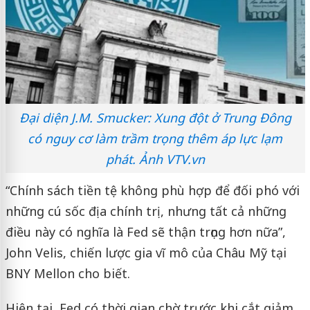
Đại diện J.M. Smucker: Xung đột ở Trung Đông
có nguy cơ làm trầm trọng thêm áp lực lạm
phát. Ảnh VTV.vn
“Chính sách tiền tệ không phù hợp để đối phó với
những cú sốc địa chính trị, nhưng tất cả những
điều này có nghĩa là Fed sẽ thận trọng hơn nữa”,
John Velis, chiến lược gia vĩ mô của Châu Mỹ tại
BNY Mellon cho biết.
Hiện tại, Fed có thời gian chờ trước khi cắt giảm