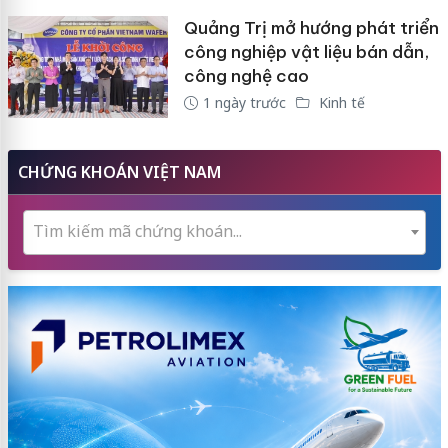
Quảng Trị mở hướng phát triển
công nghiệp vật liệu bán dẫn,
công nghệ cao
1 ngày trước
Kinh tế
CHỨNG KHOÁN VIỆT NAM
Tìm kiếm mã chứng khoán...