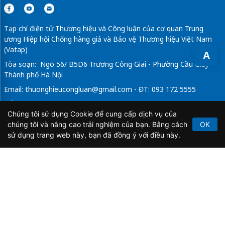
Tạp chí điện tử Thương hiệu và Công luận của cơ quan Trung
ương Hiệp hội Chống hàng giả và Bảo vệ Thương hiệu Việt Nam
(Vatap)
A
Tòa soạn: Ngõ 56/ B5D6 Trương Công Giai - Phường Cầu Giấy -
Thành phố Hà Nội
Email:
thuonghieucongluan@gmail.com
- ĐT: 093 172 5555
Tổng Biên Tập: Vũ Đức Thuận
Chúng tôi sử dụng Cookie để cung cấp dịch vụ của
Giấy phép hoạt động báo chí điện tử số 64/GP-BTTTT do Bộ
chúng tôi và nâng cao trải nghiệm của bạn. Bằng cách
OK
Thông tin và Truyền thông cấp ngày 21/2/2020.
sử dụng trang web này, bạn đã đồng ý với điều này.
Copyright © 2026
TẠP CHÍ THƯƠNG HIỆU & CÔNG
LUẬN
. All Rights Reserved.
Bản quyền thuộc Tạp chí Thương hiệu và Công luận. Cấm
sao chép dưới mọi hình thức nếu không có sự chấp thuận