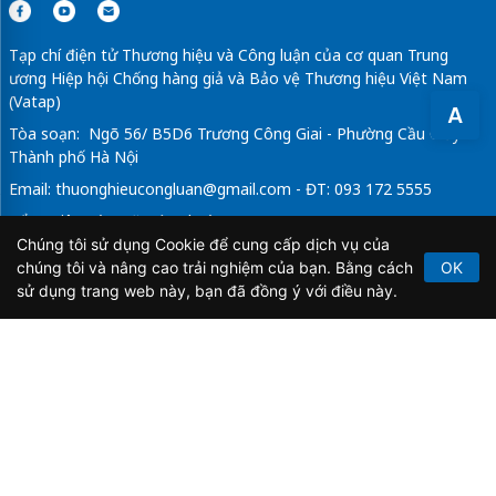
Tạp chí điện tử Thương hiệu và Công luận của cơ quan Trung
ương Hiệp hội Chống hàng giả và Bảo vệ Thương hiệu Việt Nam
(Vatap)
A
Tòa soạn: Ngõ 56/ B5D6 Trương Công Giai - Phường Cầu Giấy -
Thành phố Hà Nội
Email:
thuonghieucongluan@gmail.com
- ĐT: 093 172 5555
Tổng Biên Tập: Vũ Đức Thuận
Chúng tôi sử dụng Cookie để cung cấp dịch vụ của
Giấy phép hoạt động báo chí điện tử số 64/GP-BTTTT do Bộ
chúng tôi và nâng cao trải nghiệm của bạn. Bằng cách
OK
Thông tin và Truyền thông cấp ngày 21/2/2020.
sử dụng trang web này, bạn đã đồng ý với điều này.
Copyright © 2026
TẠP CHÍ THƯƠNG HIỆU & CÔNG
LUẬN
. All Rights Reserved.
Bản quyền thuộc Tạp chí Thương hiệu và Công luận. Cấm
sao chép dưới mọi hình thức nếu không có sự chấp thuận