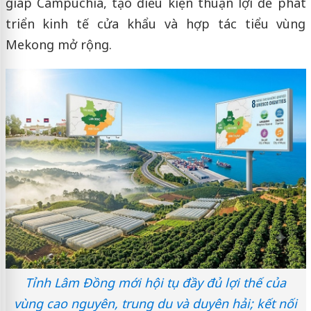
giáp Campuchia, tạo điều kiện thuận lợi để phát
triển kinh tế cửa khẩu và hợp tác tiểu vùng
Mekong mở rộng.
Tỉnh Lâm Đồng mới hội tụ đầy đủ lợi thế của
vùng cao nguyên, trung du và duyên hải; kết nối