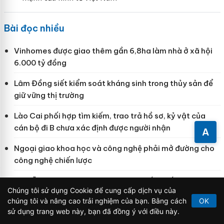
Bài đọc nhiều
Vinhomes được giao thêm gần 6,8ha làm nhà ở xã hội
6.000 tỷ đồng
Lâm Đồng siết kiểm soát kháng sinh trong thủy sản để
giữ vững thị trường
Lào Cai phối hợp tìm kiếm, trao trả hồ sơ, kỷ vật của
cán bộ đi B chưa xác định được người nhận
A
Ngoại giao khoa học và công nghệ phải mở đường cho
công nghệ chiến lược
Đà Nẵng: Người dân khu chung cư xuống cấp mong
Chúng tôi sử dụng Cookie để cung cấp dịch vụ của
muốn sớm di dời trước mùa mưa, bão
chúng tôi và nâng cao trải nghiệm của bạn. Bằng cách
OK
sử dụng trang web này, bạn đã đồng ý với điều này.
Bắc Ninh triển khai Kế hoạch thực hiện Chiến lược quốc