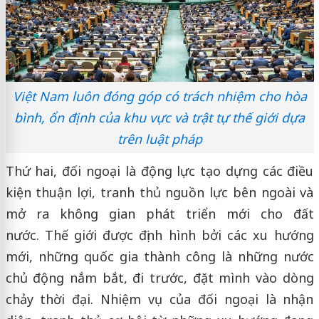
Việt Nam luôn đóng góp có trách nhiệm cho hòa
bình, ổn định của khu vực và trật tự thế giới dựa
trên luật pháp
Thứ hai, đối ngoại là động lực tạo dựng các điều
kiện thuận lợi, tranh thủ nguồn lực bên ngoài và
mở ra không gian phát triển mới cho đất
nước. Thế giới được định hình bởi các xu hướng
mới, những quốc gia thành công là những nước
chủ động nắm bắt, đi trước, đặt mình vào dòng
chảy thời đại. Nhiệm vụ của đối ngoại là nhận