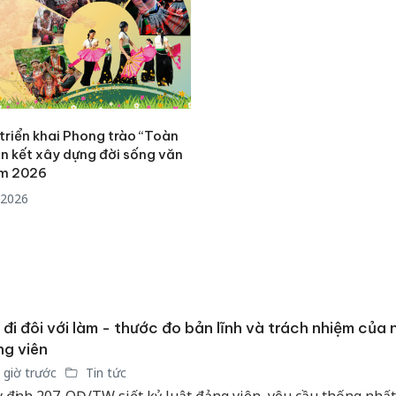
bảo vệ 
kinh do
Công an
tìm bị h
án sản 
bán yến
triển khai Phong trào “Toàn
n kết xây dựng đời sống văn
Thanh H
ăm 2026
hại tron
/2026
bán bìn
Moyuum
 đi đôi với làm - thước đo bản lĩnh và trách nhiệm của 
g viên
 giờ trước
Tin tức
 định 207-QĐ/TW siết kỷ luật đảng viên, yêu cầu thống nhất