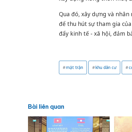
Qua đó, xây dựng và nhân 
để thu hút sự tham gia củ
đẩy kinh tế - xã hội, đảm b
mặt trận
khu dân cư
c
Bài liên quan