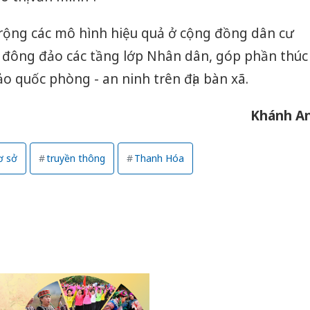
rộng các mô hình hiệu quả ở cộng đồng dân cư
a đông đảo các tầng lớp Nhân dân, góp phần thúc
ảo quốc phòng - an ninh trên địa bàn xã.
Khánh A
ơ sở
truyền thông
Thanh Hóa
Cà Mau:
công kh
sản phẩ