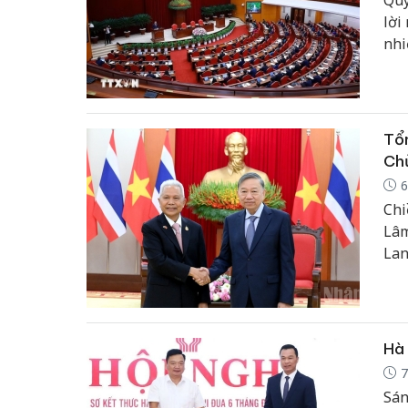
lời
nhi
Tổn
Chủ
6
Chi
Lâm
Lan
Hà 
7
Sán