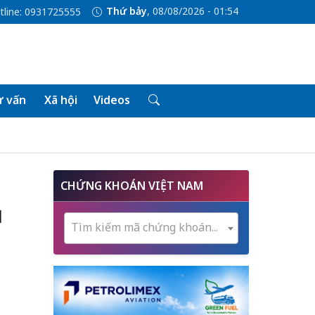
Thứ bảy
, 08/08/2026 - 01:54
tline: 0931725555
 vấn
Xã hội
Videos
CHỨNG KHOÁN VIỆT NAM
u
Tìm kiếm mã chứng khoán...