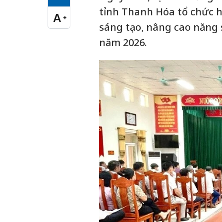
Cỡ chữ vừa
tỉnh Thanh Hóa tổ chức h
A
+
Cỡ chữ lớn
sáng tạo, nâng cao năng s
năm 2026.