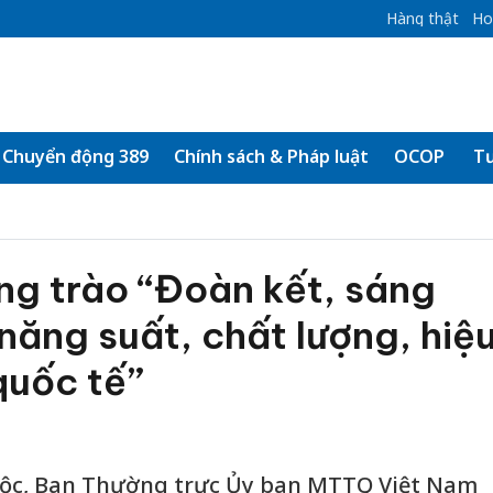
Hàng thật
Ho
Chuyển động 389
Chính sách & Pháp luật
OCOP
Tư
g trào “Đoàn kết, sáng
năng suất, chất lượng, hiệ
quốc tế”
 Lộc, Ban Thường trực Ủy ban MTTQ Việt Nam