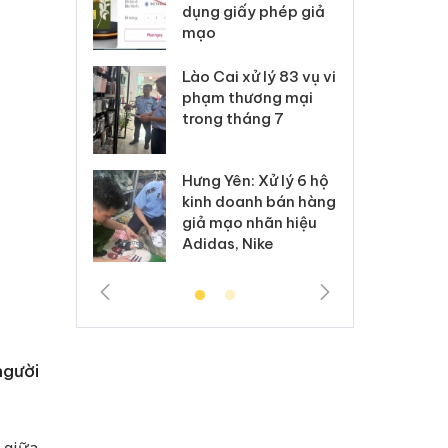
môi trường
dụng giấy phép giả
bả
anh
mạo
ki
 Thanh Hóa
Lào Cai xử lý 83 vụ vi
Cô
ại trong vụ
phạm thương mại
tìm
xuất, buôn
trong tháng 7
án
 sào giả
bá
Hưng Yên: Xử lý 6 hộ
óa: Tìm bị
Th
kinh doanh bán hàng
g vụ án buôn
hạ
giả mạo nhãn hiệu
h sữa
bá
Adidas, Nike
 giả
Mo
người
 giữa