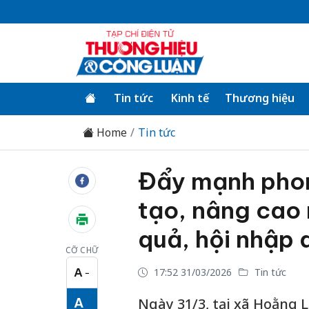
Tin tức
Kinh tế
Thương hiệu
Home
Tin tức
Đẩy mạnh phon
tạo, nâng cao 
quả, hội nhập 
CỠ CHỮ
A
17:52 31/03/2026
Tin tức
−
Cỡ chữ nhỏ
A
Ngày 31/3, tại xã Hoằng