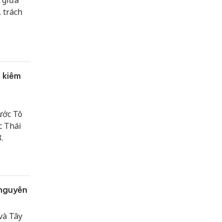
, trách
 kiêm
ước Tô
c Thái
.
 nguyên
và Tây