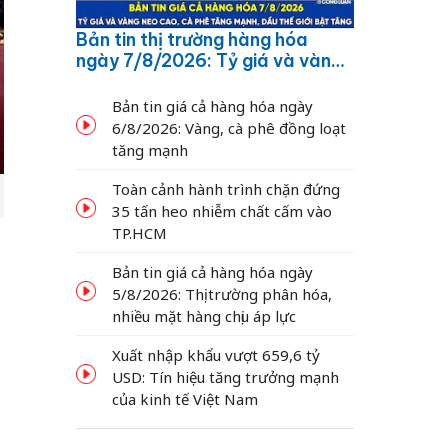
Bản tin thị trường hàng hóa
ngày 7/8/2026: Tỷ giá và vàng
neo cao, cà phê tăng mạnh,
dầu thế giới bật tăng
Bản tin giá cả hàng hóa ngày
6/8/2026: Vàng, cà phê đồng loạt
tăng mạnh
Toàn cảnh hành trình chặn đứng
35 tấn heo nhiễm chất cấm vào
TP.HCM
Bản tin giá cả hàng hóa ngày
5/8/2026: Thị trường phân hóa,
nhiều mặt hàng chịu áp lực
Xuất nhập khẩu vượt 659,6 tỷ
USD: Tín hiệu tăng trưởng mạnh
của kinh tế Việt Nam