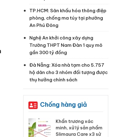
TP.HCM: Sân khấu hóa thông điệp
phòng, chống ma túy tại phường
An Phú Đông
Nghệ An khởi công xây dựng
Trường THPT Nam Đàn 1 quy mô
n
gần 300 tỷ đồng
Đà Nẵng: Xóa nhà tạm cho 5.757
hộ dân cho 3 nhóm đối tượng được
thụ hưởng chính sách
Chống hàng giả
 Tiêu hủy
Khẩn trương xác
Cà
ai hàng ngàn
minh, xử lý sản phẩm
cô
m nhập lậu,
Slimaura Care x3 sử
sả