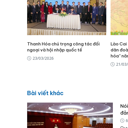
Thanh Hóa chú trọng công tác đối
Lào Cai 
ngoại và hội nhập quốc tế
dân đoà
hóa” n
23/03/2026
21/03
Bài viết khác
Nói
đản
6
Quy