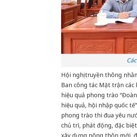
Các
Hội nghị truyền thông nhằ
Ban công tác Mặt trận các 
hiệu quả phong trào “Đoàn 
hiệu quả, hội nhập quốc tế”
phong trào thi đua yêu nư
chủ trì, phát động, đặc bi
xây dựng nông thôn mới, đô