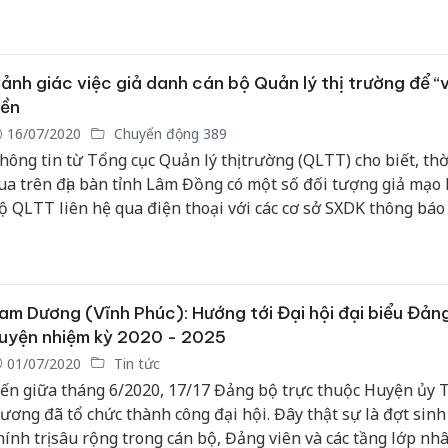
hiễm COVID-19 trong cơ sở khám bệnh, chữa bệnh, đặc biệt
ác đối tượng có nguy cơ cao.
ảnh giác việc giả danh cán bộ Quản lý thị trường để “v
iền
16/07/2020
Chuyển động 389
hông tin từ Tổng cục Quản lý thị trường (QLTT) cho biết, thờ
ua trên địa bàn tỉnh Lâm Đồng có một số đối tượng giả mạo 
ộ QLTT liên hệ qua điện thoại với các cơ sở SXDK thông báo
ra hoạt động SXKD của các cơ sở này và yêu cầu các cơ sở ch
iền bồi dưỡng thông qua các tài khoản ngân hàng.
am Dương (Vĩnh Phúc): Hướng tới Đại hội đại biểu Đản
uyện nhiệm kỳ 2020 - 2025
01/07/2020
Tin tức
ến giữa tháng 6/2020, 17/17 Đảng bộ trực thuộc Huyện ủy 
ương đã tổ chức thành công đại hội. Đây thật sự là đợt sinh
hính trị sâu rộng trong cán bộ, Đảng viên và các tầng lớp nh