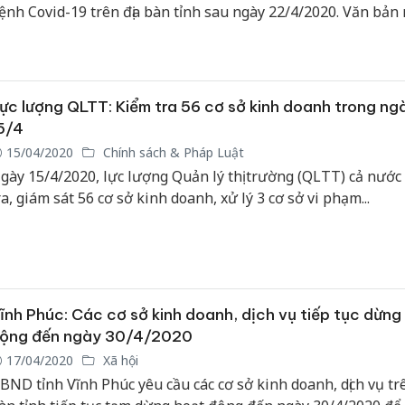
ệnh Covid-19 trên địa bàn tỉnh sau ngày 22/4/2020. Văn bản 
hời trở lại trường học của học sinh, các cơ sở kinh doanh, dịc
ược hoạt động và chưa được hoạt động kể từ 0h ngày 24/4/2
ực lượng QLTT: Kiểm tra 56 cơ sở kinh doanh trong ng
5/4
15/04/2020
Chính sách & Pháp Luật
gày 15/4/2020, lực lượng Quản lý thị trường (QLTT) cả nước
ra, giám sát 56 cơ sở kinh doanh, xử lý 3 cơ sở vi phạm...
ĩnh Phúc: Các cơ sở kinh doanh, dịch vụ tiếp tục dừng
ộng đến ngày 30/4/2020
17/04/2020
Xã hội
BND tỉnh Vĩnh Phúc yêu cầu các cơ sở kinh doanh, dịch vụ trê