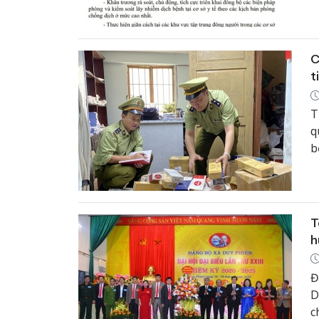
n
c
C
t
T
q
b
t
t
T
h
Đ
D
c