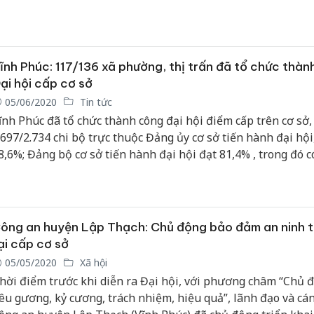
uyện nhà.
ĩnh Phúc: 117/136 xã phường, thị trấn đã tổ chức thàn
ại hội cấp cơ sở
05/06/2020
Tin tức
ĩnh Phúc đã tổ chức thành công đại hội điểm cấp trên cơ sở,
.697/2.734 chi bộ trực thuộc Đảng ủy cơ sở tiến hành đại hội
8,6%; Đảng bộ cơ sở tiến hành đại hội đạt 81,4% , trong đó c
17/136 xã phường, thị trấn, đạt 86,02%.
ông an huyện Lập Thạch: Chủ động bảo đảm an ninh t
ại cấp cơ sở
05/05/2020
Xã hội
hời điểm trước khi diễn ra Đại hội, với phương châm “Chủ 
êu gương, kỷ cương, trách nhiệm, hiệu quả”, lãnh đạo và cá