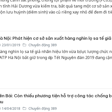
hòng Cảnh sát phòng, chống tội phạm về môi trường (PC05)
n tỉnh Hải Dương vừa kiểm tra, bắt quả tang một cơ sở sản 
rộn lưu huỳnh (diêm sinh) vào củ riềng xay nhỏ để đem đi ti
ại các chợ.
à Nội: Phát hiện cơ sở sản xuất hàng nghìn lọ sa tế giả
23/01/2019
Chuyển động 389
àng nghìn lọ sa tế giả nhãn hiệu lớn vừa bị lực lượng chức 
ATP Hà Nội bắt giữ trong dịp Tết Nguyên đán 2019 đang cận
ên Bái: Còn thiếu phương tiện hỗ trợ công tác chống 
ậu
14/04/2018
Chuyển động 389