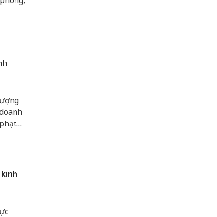
 phòng,
nh
lượng
 doanh
 phạt
 kinh
lực