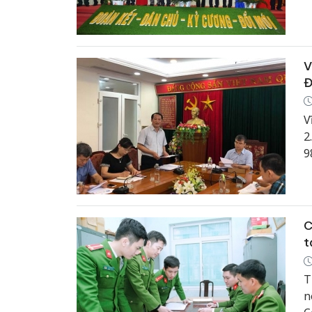
h
V
Đ
V
2
9
1
C
t
T
n