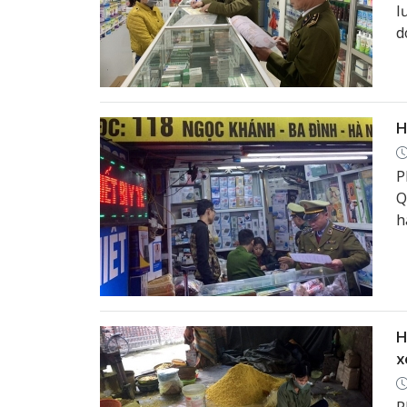
l
d
p
H
P
Q
h
l
H
x