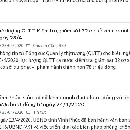
ông an huyện Lập Thạch (Vĩnh Phúc) đã chủ động triển khai
iện pháp đảm bảo an ninh trật tự trên địa bàn.
Công an
tìm bị hạ
án sản x
ực lượng QLTT: Kiểm tra, giám sát 32 cơ sở kinh doanh
bán yến 
gày 23/4
23/04/2020
Chuyển động 389
Thanh Hó
hông tin từ Tổng cục Quản lý thị trường (QLTT) cho biết, ng
hại tron
3/4/2020, lực lượng QLTT cả nước kiểm tra, giám sát 32 cơ sở
buôn bán
Moyuum 
 cơ sở, xử phạt vi phạm hành chính hơn 78 triệu đồng.
An Giang
chủ mưu
bán hàng
ĩnh Phúc: Các cơ sở kinh doanh được hoạt động và c
Phú Quố
thú
ược hoạt động từ ngày 24/4/2020
23/04/2020
Tin tức
gày 23/4/2020, UBND tỉnh Vĩnh Phúc đã ban hành văn bản 
016/UBND-VX1 về việc triển khai các biện pháp phòng, chốn