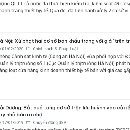
ượng QLTT cả nước đã thực hiện kiểm tra, kiểm soát 49 cơ s
oanh trang thiết bị y tế. Qua đó, đã tiến hành xử lý 2 cơ sở v
hạt tiền 1.250.000 đồng.
à Nội: Xử phạt hai cơ sở bán khẩu trang với giá "trên tr
01/02/2020
Chính sách & Pháp Luật
hòng Cảnh sát kinh tế (Công an Hà Nội) vừa phối hợp với Đ
uản lý thị trường số 1 (Cục Quản lý thị trường Hà Nội) phát 
àng loạt cửa hàng kinh doanh thiết bị y tế bán với giá cao g
ần nhằm trục lợi.
ải Dương: Bắt quả tang cơ sở trộn lưu huỳnh vào củ ri
ay nhỏ bán ra chợ
17/01/2019
Chuyển động 389