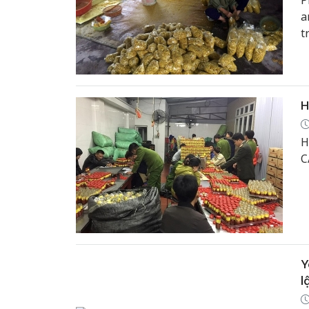
P
a
t
t
H
H
C
Y
l