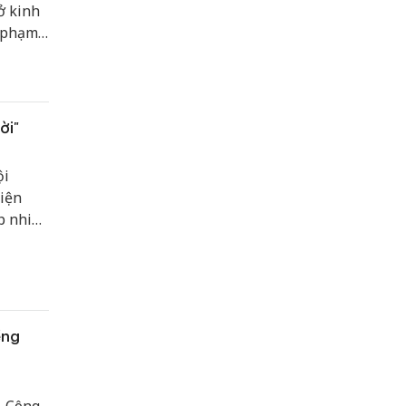
ở kinh
i phạm,
ời"
ội
hiện
ấp nhiều
ềng