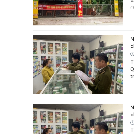
b
c
N
d
T
Q
t
t
N
d
T