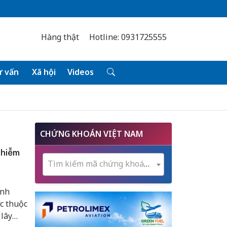
Hàng thật
Hotline: 0931725555
 vấn
Xã hội
Videos
CHỨNG KHOÁN VIỆT NAM
nhiễm
Tìm kiếm mã chứng khoán...
ành
c thuộc
 lây