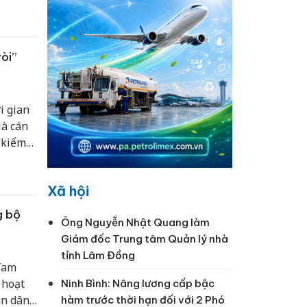
 cho
òi”
i gian
là cán
 kiểm
uyển
Xã hội
g bộ
Ông Nguyễn Nhật Quang làm
Giám đốc Trung tâm Quản lý nhà
tỉnh Lâm Đồng
Tam
 hoạt
Ninh Bình: Nâng lương cấp bậc
ân dân
hàm trước thời hạn đối với 2 Phó