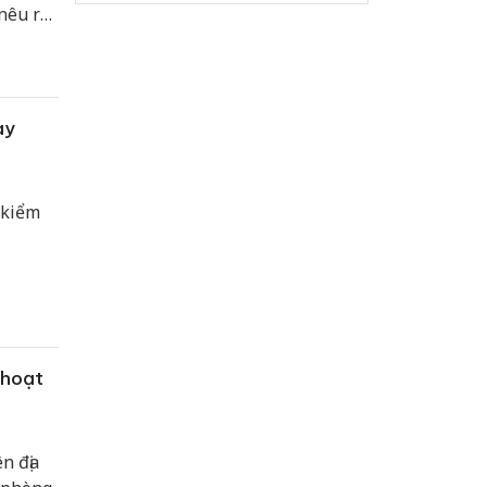
nêu rõ
h vụ
020.
ày
 kiểm
 hoạt
n địa