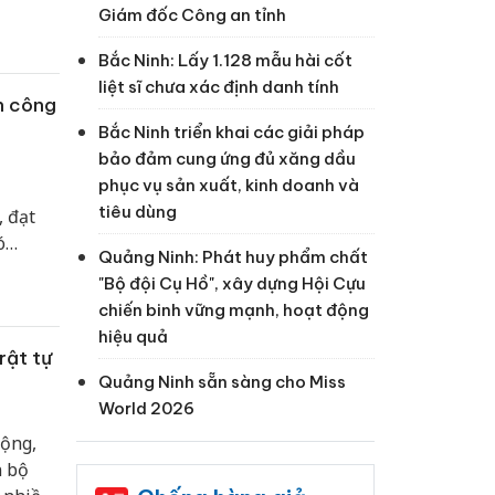
Giám đốc Công an tỉnh
Bắc Ninh: Lấy 1.128 mẫu hài cốt
liệt sĩ chưa xác định danh tính
h công
Bắc Ninh triển khai các giải pháp
bảo đảm cung ứng đủ xăng dầu
phục vụ sản xuất, kinh doanh và
tiêu dùng
, đạt
ó
Quảng Ninh: Phát huy phẩm chất
"Bộ đội Cụ Hồ", xây dựng Hội Cựu
chiến binh vững mạnh, hoạt động
hiệu quả
rật tự
Quảng Ninh sẵn sàng cho Miss
World 2026
động,
n bộ