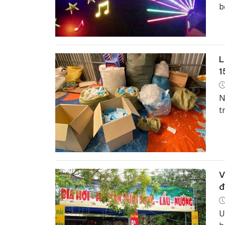
b
t
đ
L
1
N
t
V
đ
U