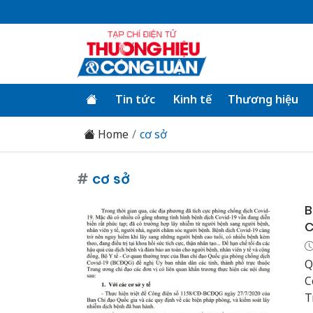
Tin tức
Kinh tế
Thương hiệu
Home
cơ sở
#
cơ sở
B
C
Q
C
T