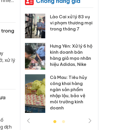
Chống hàng giả
 nhiều
 Thanh Hóa
Lào Cai xử lý 83 vụ
Công
i trong vụ
vi phạm thương mại
tìm b
uất, buôn
trong tháng 7
án sả
 trong
sào giả
bán y
Hưng Yên: Xử lý 6 hộ
a: Tìm bị
Than
kinh doanh bán
ày
g vụ án
hại t
hàng giả mạo nhãn
, xử lý
 bình sữa
buôn
hiệu Adidas, Nike
giả
Moyu
Cà Mau: Tiêu hủy
: Đối tượng
An Gi
công khai hàng
 đường dây
chủ 
ngàn sản phẩm
 giả tại
bán h
nhập lậu, bảo vệ
hưa
c ra đầu
Phú 
môi trường kinh
thú
doanh
số
g dịch