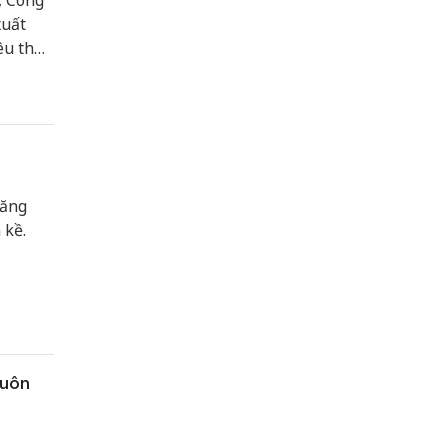
, Công
xuất
êu thụ
năng
 kề.
buôn