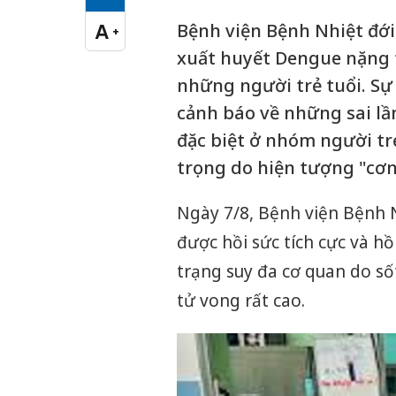
Cỡ chữ vừa
Bệnh viện Bệnh Nhiệt đới 
A
+
Cỡ chữ lớn
xuất huyết Dengue nặng t
những người trẻ tuổi. Sự
cảnh báo về những sai lầ
đặc biệt ở nhóm người t
trọng do hiện tượng "cơn
Ngày 7/8, Bệnh viện Bệnh N
được hồi sức tích cực và hồ
trạng suy đa cơ quan do số
tử vong rất cao.