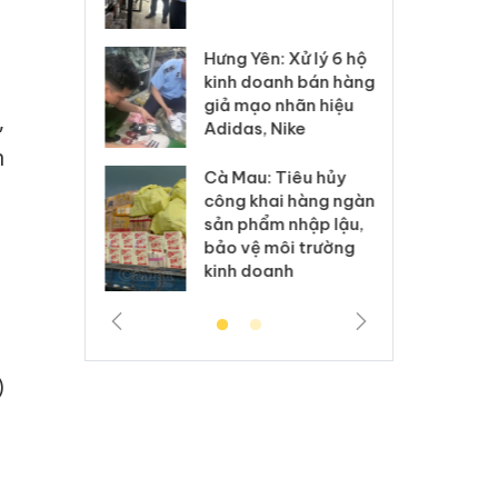
 sào giả
bá
Hưng Yên: Xử lý 6 hộ
óa: Tìm bị
Th
kinh doanh bán hàng
g vụ án buôn
hạ
giả mạo nhãn hiệu
h sữa
bá
,
Adidas, Nike
 giả
Mo
n
Cà Mau: Tiêu hủy
g: Đối tượng
An
công khai hàng ngàn
 đường dây
ch
sản phẩm nhập lậu,
 giả tại Phú
bá
bảo vệ môi trường
 đầu thú
Qu
kinh doanh
)