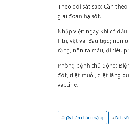
Theo dõi sát sao: Cần theo
giai đoạn hạ sốt.
Nhập viện ngay khi có dấu
li bì, vật vã; đau bụng; nô
răng, nôn ra máu, đi tiêu p
Phòng bệnh chủ động: Biện
đốt, diệt muỗi, diệt lăng 
vaccine.
gây biến chứng nặng
Dịch số