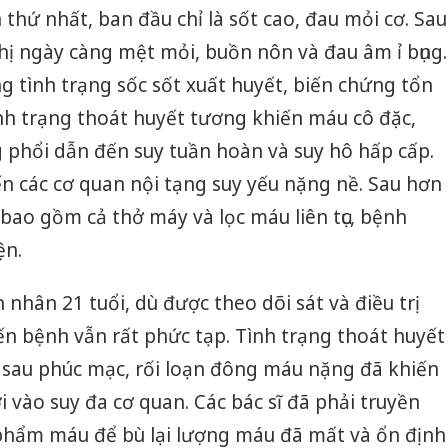
hứ nhất, ban đầu chỉ là sốt cao, đau mỏi cơ. Sau
 chị ngày càng mệt mỏi, buồn nôn và đau âm ỉ bụng.
ng tình trạng sốc sốt xuất huyết, biến chứng tổn
nh trạng thoát huyết tương khiến máu cô đặc,
ng phổi dẫn đến suy tuần hoàn và suy hô hấp cấp.
n các cơ quan nội tạng suy yếu nặng nề. Sau hơn
, bao gồm cả thở máy và lọc máu liên tục, bệnh
ện.
nhân 21 tuổi, dù được theo dõi sát và điều trị
iến bệnh vẫn rất phức tạp. Tình trạng thoát huyết
 sau phúc mạc, rối loạn đông máu nặng đã khiến
vào suy đa cơ quan. Các bác sĩ đã phải truyền
 phẩm máu để bù lại lượng máu đã mất và ổn định