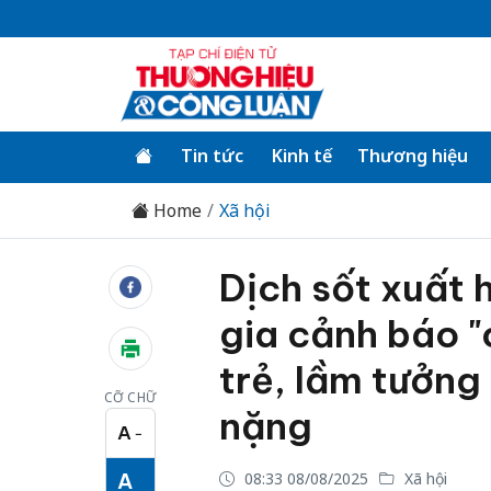
Tin tức
Kinh tế
Thương hiệu
Home
Xã hội
Dịch sốt xuất 
gia cảnh báo "
trẻ, lầm tưởng
CỠ CHỮ
nặng
A
−
Cỡ chữ nhỏ
A
08:33 08/08/2025
Xã hội