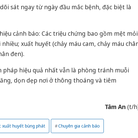
bán yến
 dõi sát ngay từ ngày đầu mắc bệnh, đặc biệt là
Thanh H
hại tron
bán bìn
 hiệu cảnh báo: Các triệu chứng bao gồm mệt mỏi
Moyuum
n ói nhiều; xuất huyết (chảy máu cam, chảy máu châ
An Gian
hân đen).
chủ mưu
bán hàng
 pháp hiệu quả nhất vẫn là phòng tránh muỗi
Quốc ra
quăng, dọn dẹp nơi ở thông thoáng và tiêm
Tâm An
(t/h
t xuất huyết bùng phát
Chuyên gia cảnh báo