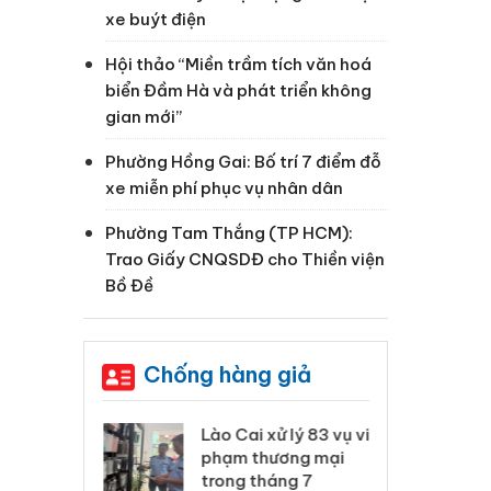
xe buýt điện
Hội thảo “Miền trầm tích văn hoá
biển Đầm Hà và phát triển không
gian mới”
Phường Hồng Gai: Bố trí 7 điểm đỗ
xe miễn phí phục vụ nhân dân
Phường Tam Thắng (TP HCM):
Trao Giấy CNQSDĐ cho Thiền viện
Bồ Đề
Chống hàng giả
 Thanh Hóa
Lào Cai xử lý 83 vụ vi
Cô
ại trong vụ
phạm thương mại
tìm
xuất, buôn
trong tháng 7
án