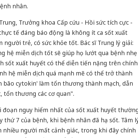
ệnh nhân.
rung, Trưởng khoa Cấp cứu - Hồi sức tích cực -
hực tế đáng báo động là không ít ca sốt xuất
người trẻ, có sức khỏe tốt. Bác sĩ Trung lý giải:
g hệ miễn dịch tốt sẽ giúp họ lướt qua bệnh nhẹ
 sốt xuất huyết có thể diễn tiến nặng trên chính
ính hệ miễn dịch quá mạnh mẽ có thể trở thành
cơn bão cytokin' làm tổn thương thành mạch, dẫn
, tổn thương các cơ quan".
iai đoạn nguy hiểm nhất của sốt xuất huyết thườn
y thứ 7 của bệnh, khi bệnh nhân đã hạ sốt. Tâm l
n nhiều người mất cảnh giác, trong khi đây chính