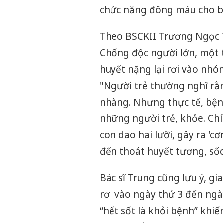
chức năng đông máu cho b
Theo BSCKII Trương Ngọc T
Chống độc người lớn, một t
huyết nặng lại rơi vào nhóm 
"Người trẻ thường nghĩ rằn
nhàng. Nhưng thực tế, bệnh
những người trẻ, khỏe. Ch
con dao hai lưỡi, gây ra '
đến thoát huyết tương, sốc
Bác sĩ Trung cũng lưu ý, g
rơi vào ngày thứ 3 đến ngà
“hết sốt là khỏi bệnh” khiế