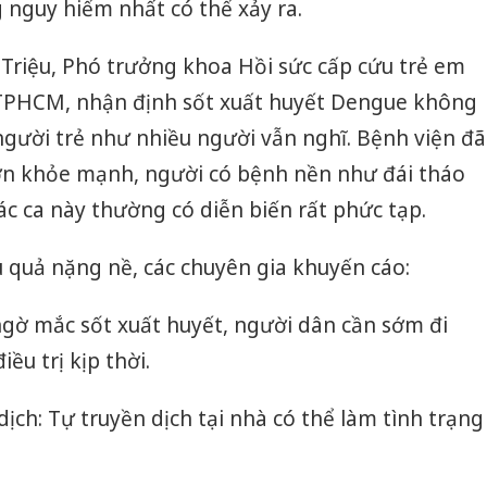
g nguy hiểm nhất có thể xảy ra.
g Triệu, Phó trưởng khoa Hồi sức cấp cứu trẻ em
 TPHCM, nhận định sốt xuất huyết Dengue không
người trẻ như nhiều người vẫn nghĩ. Bệnh viện đã
lớn khỏe mạnh, người có bệnh nền như đái tháo
ác ca này thường có diễn biến rất phức tạp.
quả nặng nề, các chuyên gia khuyến cáo:
ngờ mắc sốt xuất huyết, người dân cần sớm đi
u trị kịp thời.
ịch: Tự truyền dịch tại nhà có thể làm tình trạng
Công an
tìm bị h
án sản 