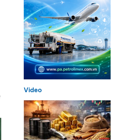
Video
ệ