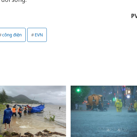
P
công điện
EVN
Cà Mau:
công kh