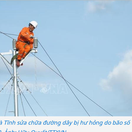
Hà Tĩnh sửa chữa đường dây bị hư hỏng do bão số