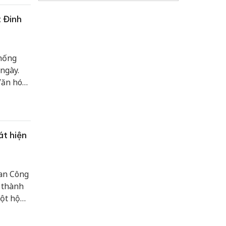
 Đinh
thống
ngày.
Văn hóa
ận lợi
t hiện
Ban Công
 thành
ột hộ