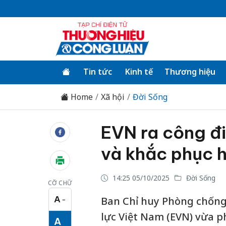
Tin tức
Kinh tế
Thương hiệu
Home
Xã hội
Đời Sống
EVN ra công đi
và khắc phục 
14:25 05/10/2025
Đời Sống
CỠ CHỮ
A
Ban Chỉ huy Phòng chống 
−
Cỡ chữ nhỏ
lực Việt Nam (EVN) vừa ph
A