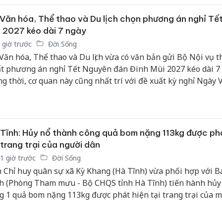
Văn hóa, Thể thao và Du lịch chọn phương án nghỉ Tết
 2027 kéo dài 7 ngày
 giờ trước
Đời Sống
Văn hóa, Thể thao và Du lịch vừa có văn bản gửi Bộ Nội vụ 
t phương án nghỉ Tết Nguyên đán Đinh Mùi 2027 kéo dài 7 
g thời, cơ quan này cũng nhất trí với đề xuất kỳ nghỉ Ngày 
t Nam năm 2026 kéo dài liên tục 4 ngày để tạo điều kiện thu
 người lao động.
Tĩnh: Hủy nổ thành công quả bom nặng 113kg được phá
 trang trại của người dân
1 giờ trước
Đời Sống
 Chỉ huy quân sự xã Kỳ Khang (Hà Tĩnh) vừa phối hợp với 
h (Phòng Tham mưu - Bộ CHQS tỉnh Hà Tĩnh) tiến hành hủy
g 1 quả bom nặng 113kg được phát hiện tại trang trại của m
 trên địa bàn.