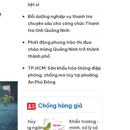
liệt sĩ
V
Bồi dưỡng nghiệp vụ thanh tra
chuyên sâu cho công chức Thanh
tra tỉnh Quảng Ninh
Phát động phong trào thi đua
chào mừng Quảng Ninh trở thành
thành phố
TP.HCM: Sân khấu hóa thông điệp
phòng, chống ma túy tại phường
An Phú Đông
Chống hàng giả
 Tiêu hủy
Khẩn trương xác
Cà
ai hàng ngàn
minh, xử lý sản phẩm
cô