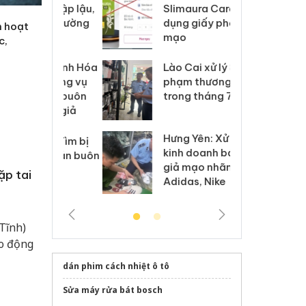
m nhập lậu,
Slimaura Care x3 sử
sả
môi trường
dụng giấy phép giả
bả
h hoạt
anh
mạo
ki
c,
 Thanh Hóa
Lào Cai xử lý 83 vụ vi
Cô
ại trong vụ
phạm thương mại
tìm
xuất, buôn
trong tháng 7
án
 sào giả
bá
Hưng Yên: Xử lý 6 hộ
óa: Tìm bị
Th
kinh doanh bán hàng
g vụ án buôn
hạ
giả mạo nhãn hiệu
h sữa
bá
ặp tai
Adidas, Nike
 giả
Mo
Tĩnh)
ao động
dán phim cách nhiệt ô tô
Sửa máy rửa bát bosch