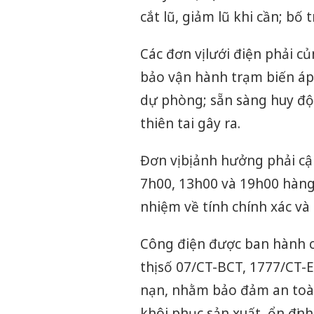
cắt lũ, giảm lũ khi cần; bố 
Các đơn vị lưới điện phải c
bảo vận hành trạm biến áp 
dự phòng; sẵn sàng huy độn
thiên tai gây ra.
Đơn vị bị ảnh hưởng phải c
7h00, 13h00 và 19h00 hàng 
nhiệm về tính chính xác và 
Công điện được ban hành c
thị số 07/CT-BCT, 1777/CT-
nạn, nhằm bảo đảm an toàn 
khôi phục sản xuất, ổn định