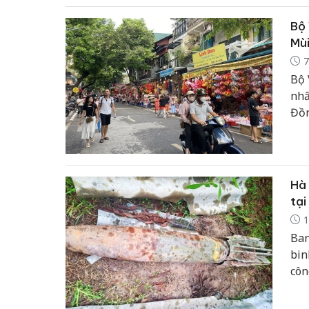
Bộ 
Mùi
7
Bộ 
nhấ
Đồn
Việ
cho
Hà 
tại
1
Ban
bin
côn
dân