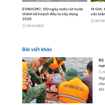
EVNHCMC: 100 ngày nước rút hoàn
14 tỉnh,
thành kế hoạch đầu tư xây dựng
các biệ
2025
05/10
05/10/2025
Bài viết khác
Bộ 
nạn
6
Ngà
cho
khi