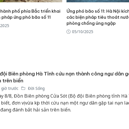
sản phẩ
bảo vệ 
 thành phố phía Bắc triển khai
Ứng phó bão số 11: Hà Nội kíc
kinh do
n pháp ứng phó bão số 11
các biện pháp tiêu thoát nướ
phòng chống úng ngập
/2025
Công an
05/10/2025
tìm bị h
án sản 
bán yến
Thanh H
hại tron
bán bìn
đội Biên phòng Hà Tĩnh cứu nạn thành công ngư dân g
Moyuum
 trên biển
 giờ trước
Đời Sống
y 8/8, Đồn Biên phòng Cửa Sót (Bộ đội Biên phòng tỉnh Hà 
 biết, đơn vị vừa kịp thời cứu nạn một ngư dân gặp tai nạn l
 đang đánh bắt hải sản trên biển.