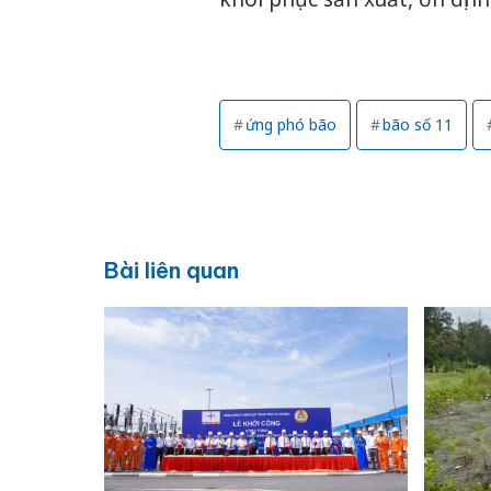
ứng phó bão
bão số 11
Bài liên quan