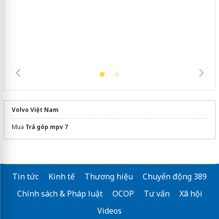
Hưng Yên: Xử lý 6 hộ kinh doanh bán
hàng giả mạo nhãn hiệu Adidas, Nike
Volvo Việt Nam
Mua
Trả góp mpv 7
Tin tức
Kinh tế
Thương hiệu
Chuyển động 389
Chính sách & Pháp luật
OCOP
Tư vấn
Xã hội
Videos