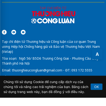
Tạp chí điện tử Thương hiệu và Công luận của cơ quan Trung
ương Hiệp hội Chống hàng giả và Bảo vệ Thương hiệu Việt Nam
(Vatap)
A
Tòa soạn: Ngõ 56/ B5D6 Trương Công Giai - Phường Cầu Giấy -
Thành phố Hà Nội
Email:
thuonghieucongluan@gmail.com
- ĐT: 093 172 5555
Tổng Biên Tập: Vũ Đức Thuận
Chúng tôi sử dụng Cookie để cung cấp dịch vụ của
Giấy phép hoạt động báo chí điện tử số 64/GP-BTTTT do Bộ
chúng tôi và nâng cao trải nghiệm của bạn. Bằng cách
OK
Thông tin và Truyền thông cấp ngày 21/2/2020.
sử dụng trang web này, bạn đã đồng ý với điều này.