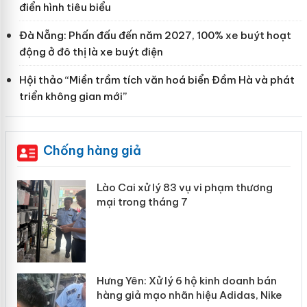
điển hình tiêu biểu
Đà Nẵng: Phấn đấu đến năm 2027, 100% xe buýt hoạt
động ở đô thị là xe buýt điện
Hội thảo “Miền trầm tích văn hoá biển Đầm Hà và phát
triển không gian mới”
Chống hàng giả
 án
Lào Cai xử lý 83 vụ vi phạm thương
mại trong tháng 7
n
y
Hưng Yên: Xử lý 6 hộ kinh doanh bán
hàng giả mạo nhãn hiệu Adidas, Nike