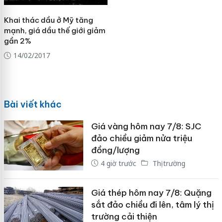
Khai thác dầu ở Mỹ tăng
mạnh, giá dầu thế giới giảm
gần 2%
14/02/2017
Bài viết khác
Giá vàng hôm nay 7/8: SJC
đảo chiều giảm nửa triệu
đồng/lượng
4 giờ trước
Thị trường
Giá thép hôm nay 7/8: Quặng
sắt đảo chiều đi lên, tâm lý thị
trường cải thiện