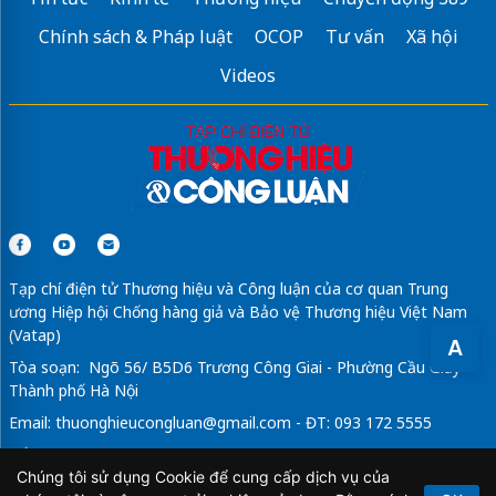
Chính sách & Pháp luật
OCOP
Tư vấn
Xã hội
Videos
Tạp chí điện tử Thương hiệu và Công luận của cơ quan Trung
ương Hiệp hội Chống hàng giả và Bảo vệ Thương hiệu Việt Nam
(Vatap)
A
Tòa soạn: Ngõ 56/ B5D6 Trương Công Giai - Phường Cầu Giấy -
Thành phố Hà Nội
Email:
thuonghieucongluan@gmail.com
- ĐT: 093 172 5555
Tổng Biên Tập: Vũ Đức Thuận
Chúng tôi sử dụng Cookie để cung cấp dịch vụ của
Giấy phép hoạt động báo chí điện tử số 64/GP-BTTTT do Bộ