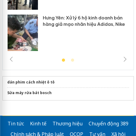
Hưng Yên: Xử lý 6 hộ kinh doanh bán
hàng giả mạo nhãn hiệu Adidas, Nike
dán phim cách nhiệt ô tô
Sửa máy rửa bát bosch
Tin tức
Kinh tế
Thương hiệu
Chuyển động 389
Chính sách & Pháp luật
OCOP
Tư vấn
Xã hội