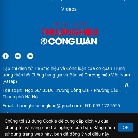
Videos
Tạp chí điện tử Thương hiệu và Công luận của cơ quan Trung
ương Hiệp hội Chống hàng giả và Bảo vệ Thương hiệu Việt Nam
(Vatap)
A
Tòa soạn: Ngõ 56/ B5D6 Trương Công Giai - Phường Cầu Giấy -
Thành phố Hà Nội
Email:
thuonghieucongluan@gmail.com
- ĐT: 093 172 5555
Tổng Biên Tập: Vũ Đức Thuận
Chúng tôi sử dụng Cookie để cung cấp dịch vụ của
Giấy phép hoạt động báo chí điện tử số 64/GP-BTTTT do Bộ
chúng tôi và nâng cao trải nghiệm của bạn. Bằng cách
OK
Thông tin và Truyền thông cấp ngày 21/2/2020.
sử dụng trang web này, bạn đã đồng ý với điều này.