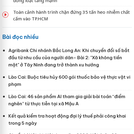
đồng loạt tăng mạnh
Toàn cảnh hành trình chặn đứng 35 tấn heo nhiễm chất
cấm vào TP.HCM
Bài đọc nhiều
Agribank Chi nhánh Bắc Long An: Khi chuyển đổi số bắt
đầu từ nhu cầu của người dân- Bài 2: "Xã không tiền
mặt" ở Tây Ninh đang trở thành xu hướng
Lào Cai: Buộc tiêu hủy 600 gói thuốc bảo vệ thực vật vi
phạm
Lào Cai: 46 sản phẩm AI tham gia giải bài toán “điểm
nghẽn” từ thực tiễn tại xã Mậu A
Kết quả kiểm tra hoạt động đại lý thuế phải công khai
trong 5 ngày