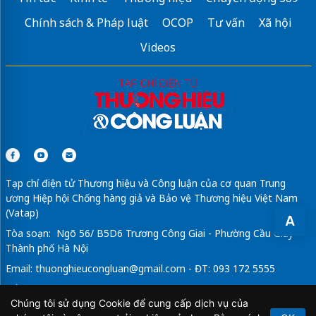
Chính sách & Pháp luật
OCOP
Tư vấn
Xã hội
Videos
Tạp chí điện tử Thương hiệu và Công luận của cơ quan Trung
ương Hiệp hội Chống hàng giả và Bảo vệ Thương hiệu Việt Nam
(Vatap)
A
Tòa soạn: Ngõ 56/ B5D6 Trương Công Giai - Phường Cầu Giấy -
Thành phố Hà Nội
Email:
thuonghieucongluan@gmail.com
- ĐT: 093 172 5555
Tổng Biên Tập: Vũ Đức Thuận
Chúng tôi sử dụng Cookie để cung cấp dịch vụ của
Giấy phép hoạt động báo chí điện tử số 64/GP-BTTTT do Bộ