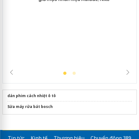
Hưng Yên: Xử lý 6 hộ kinh doanh bán
hàng giả mạo nhãn hiệu Adidas, Nike
dán phim cách nhiệt ô tô
Sửa máy rửa bát bosch
Tin tức
Kinh tế
Thương hiệu
Chuyển động 389