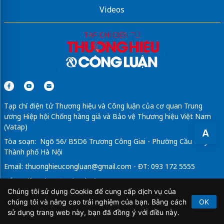
Videos
Tạp chí điện tử Thương hiệu và Công luận của cơ quan Trung
ương Hiệp hội Chống hàng giả và Bảo vệ Thương hiệu Việt Nam
(Vatap)
A
Tòa soạn: Ngõ 56/ B5D6 Trương Công Giai - Phường Cầu Giấy -
Thành phố Hà Nội
Email:
thuonghieucongluan@gmail.com
- ĐT: 093 172 5555
Tổng Biên Tập: Vũ Đức Thuận
Chúng tôi sử dụng Cookie để cung cấp dịch vụ của
Giấy phép hoạt động báo chí điện tử số 64/GP-BTTTT do Bộ
chúng tôi và nâng cao trải nghiệm của bạn. Bằng cách
OK
Thông tin và Truyền thông cấp ngày 21/2/2020.
sử dụng trang web này, bạn đã đồng ý với điều này.