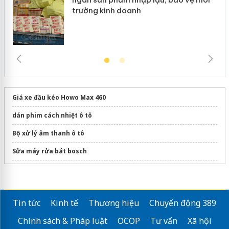
trường kinh doanh
Giá xe đầu kéo Howo Max 460
dán phim cách nhiệt ô tô
Bộ xử lý âm thanh ô tô​
Sửa máy rửa bát bosch
Giải pháp
PPF bảo vệ sơn xe
hiệu quả
Tin tức
Kinh tế
Thương hiệu
Chuyển động 389
Chính sách & Pháp luật
OCOP
Tư vấn
Xã hội