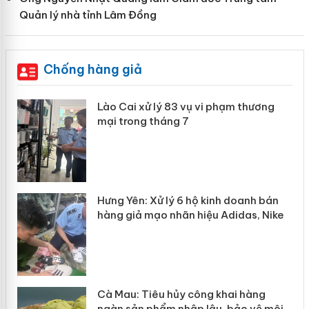
Quản lý nhà tỉnh Lâm Đồng
Chống hàng giả
 án
Lào Cai xử lý 83 vụ vi phạm thương
mại trong tháng 7
n
y
Hưng Yên: Xử lý 6 hộ kinh doanh bán
hàng giả mạo nhãn hiệu Adidas, Nike
Cà Mau: Tiêu hủy công khai hàng
ngàn sản phẩm nhập lậu, bảo vệ môi