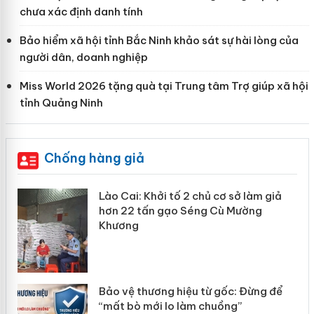
chưa xác định danh tính
Bảo hiểm xã hội tỉnh Bắc Ninh khảo sát sự hài lòng của
người dân, doanh nghiệp
Miss World 2026 tặng quà tại Trung tâm Trợ giúp xã hội
tỉnh Quảng Ninh
Chống hàng giả
mại
Lào Cai: Khởi tố 2 chủ cơ sở làm giả
hơn 22 tấn gạo Séng Cù Mường
Khương
àng
ản
Bảo vệ thương hiệu từ gốc: Đừng để
“mất bò mới lo làm chuồng”