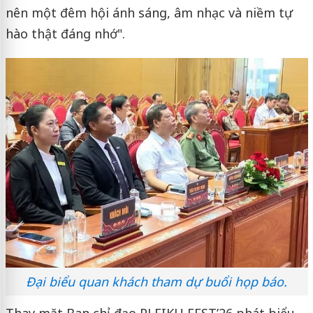
nên một đêm hội ánh sáng, âm nhạc và niềm tự
hào thật đáng nhớ".
Đại biểu quan khách tham dự buổi họp báo.
Thay mặt Ban chỉ đạo PLEIKU FEST’26 phát biểu