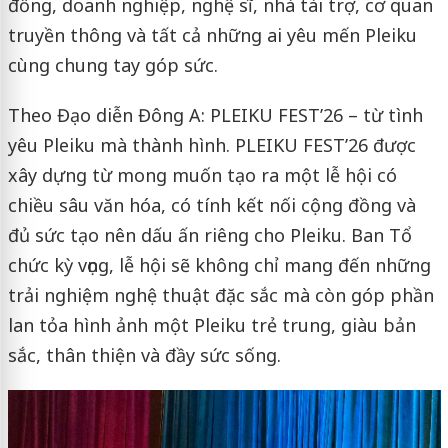
đồng, doanh nghiệp, nghệ sĩ, nhà tài trợ, cơ quan
truyền thông và tất cả những ai yêu mến Pleiku
cùng chung tay góp sức.
Theo Đạo diễn Đông A: PLEIKU FEST’26 – từ tình
yêu Pleiku mà thành hình. PLEIKU FEST’26 được
xây dựng từ mong muốn tạo ra một lễ hội có
chiều sâu văn hóa, có tính kết nối cộng đồng và
đủ sức tạo nên dấu ấn riêng cho Pleiku. Ban Tổ
chức kỳ vọng, lễ hội sẽ không chỉ mang đến những
trải nghiệm nghệ thuật đặc sắc mà còn góp phần
lan tỏa hình ảnh một Pleiku trẻ trung, giàu bản
sắc, thân thiện và đầy sức sống.