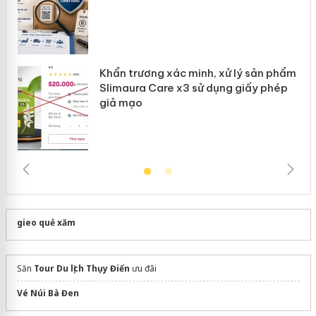
Khẩn trương xác minh, xử lý sản phẩm
Slimaura Care x3 sử dụng giấy phép
giả mạo
gieo quẻ xăm
Săn
Tour Du lịch Thụy Điển
ưu đãi
Vé Núi Bà Đen