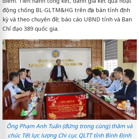
điểm. Tiến hành tổng kết, đánh giá kết quả hoạt
động chống BL-GLTM&HG trên địa bàn tỉnh định
kỳ và theo chuyên đề; báo cáo UBND tỉnh và Ban
Chỉ đạo 389 quốc gia.
Ông Phạm Anh Tuấn (đứng trong cùng) thăm và
chúc Tết lực lượng Chi cục QLTT tỉnh Bình Định