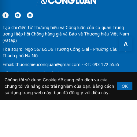
Tạp chí điện tử Thương hiệu và Công luận của cơ quan Trung
ương Hiệp hội Chống hàng giả và Bảo vệ Thương hiệu Việt Nam
(Vatap)
A
Tòa soạn: Ngõ 56/ B5D6 Trương Công Giai - Phường Cầu Giấy -
Thành phố Hà Nội
Email:
thuonghieucongluan@gmail.com
- ĐT: 093 172 5555
Tổng Biên Tập: Vũ Đức Thuận
Chúng tôi sử dụng Cookie để cung cấp dịch vụ của
Giấy phép hoạt động báo chí điện tử số 64/GP-BTTTT do Bộ
chúng tôi và nâng cao trải nghiệm của bạn. Bằng cách
OK
Thông tin và Truyền thông cấp ngày 21/2/2020.
sử dụng trang web này, bạn đã đồng ý với điều này.
Copyright © 2026
TẠP CHÍ THƯƠNG HIỆU & CÔNG
LUẬN
. All Rights Reserved.
Bản quyền thuộc Tạp chí Thương hiệu và Công luận. Cấm