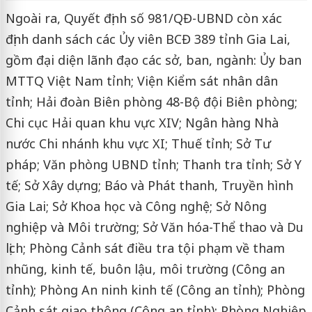
Ngoài ra, Quyết định số 981/QĐ-UBND còn xác
định danh sách các Ủy viên BCĐ 389 tỉnh Gia Lai,
gồm đại diện lãnh đạo các sở, ban, ngành: Ủy ban
MTTQ Việt Nam tỉnh; Viện Kiểm sát nhân dân
tỉnh; Hải đoàn Biên phòng 48-Bộ đội Biên phòng;
Chi cục Hải quan khu vực XIV; Ngân hàng Nhà
nước Chi nhánh khu vực XI; Thuế tỉnh; Sở Tư
pháp; Văn phòng UBND tỉnh; Thanh tra tỉnh; Sở Y
tế; Sở Xây dựng; Báo và Phát thanh, Truyền hình
Gia Lai; Sở Khoa học và Công nghệ; Sở Nông
nghiệp và Môi trường; Sở Văn hóa-Thể thao và Du
lịch; Phòng Cảnh sát điều tra tội phạm về tham
nhũng, kinh tế, buôn lậu, môi trường (Công an
tỉnh); Phòng An ninh kinh tế (Công an tỉnh); Phòng
Cảnh sát giao thông (Công an tỉnh); Phòng Nghiệp