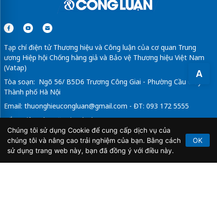
Tạp chí điện tử Thương hiệu và Công luận của cơ quan Trung
ương Hiệp hội Chống hàng giả và Bảo vệ Thương hiệu Việt Nam
(Vatap)
A
Tòa soạn: Ngõ 56/ B5D6 Trương Công Giai - Phường Cầu Giấy -
Thành phố Hà Nội
Email:
thuonghieucongluan@gmail.com
- ĐT: 093 172 5555
Tổng Biên Tập: Vũ Đức Thuận
Chúng tôi sử dụng Cookie để cung cấp dịch vụ của
Giấy phép hoạt động báo chí điện tử số 64/GP-BTTTT do Bộ
chúng tôi và nâng cao trải nghiệm của bạn. Bằng cách
OK
Thông tin và Truyền thông cấp ngày 21/2/2020.
sử dụng trang web này, bạn đã đồng ý với điều này.
Copyright © 2026
TẠP CHÍ THƯƠNG HIỆU & CÔNG
LUẬN
. All Rights Reserved.