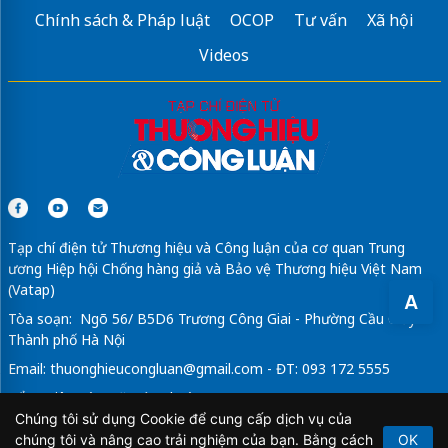
Chính sách & Pháp luật
OCOP
Tư vấn
Xã hội
Videos
Tạp chí điện tử Thương hiệu và Công luận của cơ quan Trung
ương Hiệp hội Chống hàng giả và Bảo vệ Thương hiệu Việt Nam
(Vatap)
A
Tòa soạn: Ngõ 56/ B5D6 Trương Công Giai - Phường Cầu Giấy -
Thành phố Hà Nội
Email:
thuonghieucongluan@gmail.com
- ĐT: 093 172 5555
Tổng Biên Tập: Vũ Đức Thuận
Chúng tôi sử dụng Cookie để cung cấp dịch vụ của
Giấy phép hoạt động báo chí điện tử số 64/GP-BTTTT do Bộ
chúng tôi và nâng cao trải nghiệm của bạn. Bằng cách
OK
Thông tin và Truyền thông cấp ngày 21/2/2020.