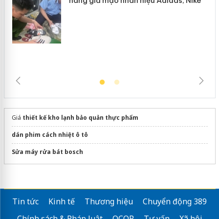
Hưng Yên: Xử lý 6 hộ kinh doanh bán
hàng giả mạo nhãn hiệu Adidas, Nike
Giá
thiết kế kho lạnh bảo quản thực phẩm
dán phim cách nhiệt ô tô
Sửa máy rửa bát bosch
Tin tức
Kinh tế
Thương hiệu
Chuyển động 389
Chính sách & Pháp luật
OCOP
Tư vấn
Xã hội