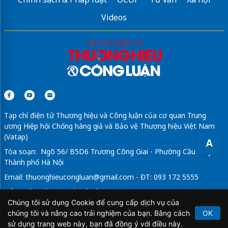
Videos
Tạp chí điện tử Thương hiệu và Công luận của cơ quan Trung
ương Hiệp hội Chống hàng giả và Bảo vệ Thương hiệu Việt Nam
(Vatap)
A
Tòa soạn: Ngõ 56/ B5D6 Trương Công Giai - Phường Cầu Giấy -
Thành phố Hà Nội
Email:
thuonghieucongluan@gmail.com
- ĐT: 093 172 5555
Tổng Biên Tập: Vũ Đức Thuận
Chúng tôi sử dụng Cookie để cung cấp dịch vụ của
Giấy phép hoạt động báo chí điện tử số 64/GP-BTTTT do Bộ
chúng tôi và nâng cao trải nghiệm của bạn. Bằng cách
OK
Thông tin và Truyền thông cấp ngày 21/2/2020.
sử dụng trang web này, bạn đã đồng ý với điều này.