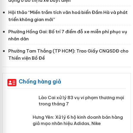
động ở đô thị là xe buýt điện
Hội thảo “Miền trầm tích văn hoá biển Đầm Hà và phát
triển không gian mới”
Phường Hồng Gai: Bố trí 7 điểm đỗ xe miễn phí phục vụ
nhân dân
Phường Tam Thắng (TP HCM): Trao Giấy CNQSDĐ cho
Thiền viện Bồ Đề
Chống hàng giả
 án
Lào Cai xử lý 83 vụ vi phạm thương
mại trong tháng 7
n