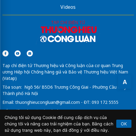
Videos
Tạp chí điện tử Thương hiệu và Công luận của cơ quan Trung
ương Hiệp hội Chống hàng giả và Bảo vệ Thương hiệu Việt Nam
(Vatap)
A
Tòa soạn: Ngõ 56/ B5D6 Trương Công Giai - Phường Cầu Giấy -
Thành phố Hà Nội
Email:
thuonghieucongluan@gmail.com
- ĐT: 093 172 5555
Tổng Biên Tập: Vũ Đức Thuận
Chúng tôi sử dụng Cookie để cung cấp dịch vụ của
Giấy phép hoạt động báo chí điện tử số 64/GP-BTTTT do Bộ
chúng tôi và nâng cao trải nghiệm của bạn. Bằng cách
OK
Thông tin và Truyền thông cấp ngày 21/2/2020.
sử dụng trang web này, bạn đã đồng ý với điều này.