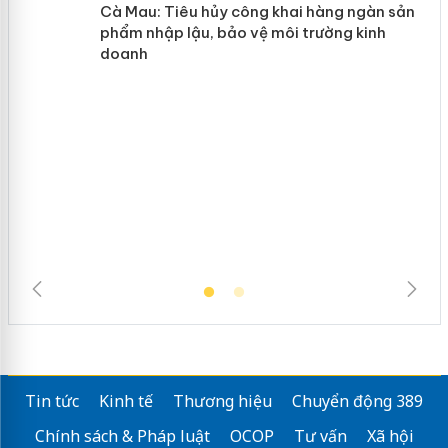
y
Hưng Yên: Xử lý 6 hộ kinh doanh bán
hàng giả mạo nhãn hiệu Adidas, Nike
Cà Mau: Tiêu hủy công khai hàng
ngàn sản phẩm nhập lậu, bảo vệ môi
trường kinh doanh
Tin tức
Kinh tế
Thương hiệu
Chuyển động 389
Chính sách & Pháp luật
OCOP
Tư vấn
Xã hội