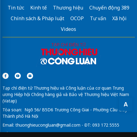
Tin tức
Kinh tế
Thương hiệu
Chuyển động 389
Chính sách & Pháp luật
OCOP
Tư vấn
Xã hội
Videos
Tạp chí điện tử Thương hiệu và Công luận của cơ quan Trung
ương Hiệp hội Chống hàng giả và Bảo vệ Thương hiệu Việt Nam
(Vatap)
A
Tòa soạn: Ngõ 56/ B5D6 Trương Công Giai - Phường Cầu Giấy -
Thành phố Hà Nội
Email:
thuonghieucongluan@gmail.com
- ĐT: 093 172 5555
Tổng Biên Tập: Vũ Đức Thuận