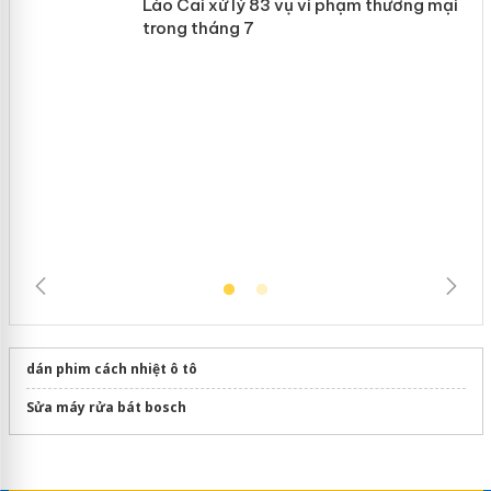
 án
Slimaura Care x3 sử dụng giấy phép giả
mạo
Lào Cai xử lý 83 vụ vi phạm thương
mại trong tháng 7
dán phim cách nhiệt ô tô
Sửa máy rửa bát bosch