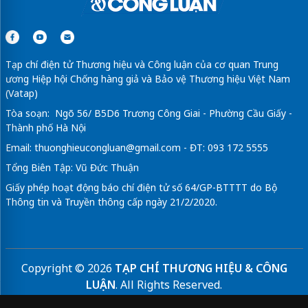
Tạp chí điện tử Thương hiệu và Công luận của cơ quan Trung
ương Hiệp hội Chống hàng giả và Bảo vệ Thương hiệu Việt Nam
(Vatap)
Tòa soạn: Ngõ 56/ B5D6 Trương Công Giai - Phường Cầu Giấy -
Thành phố Hà Nội
Email:
thuonghieucongluan@gmail.com
- ĐT: 093 172 5555
Tổng Biên Tập: Vũ Đức Thuận
Giấy phép hoạt động báo chí điện tử số 64/GP-BTTTT do Bộ
Thông tin và Truyền thông cấp ngày 21/2/2020.
Copyright © 2026
TẠP CHÍ THƯƠNG HIỆU & CÔNG
LUẬN
. All Rights Reserved.
Bản quyền thuộc Tạp chí Thương hiệu và Công luận. Cấm