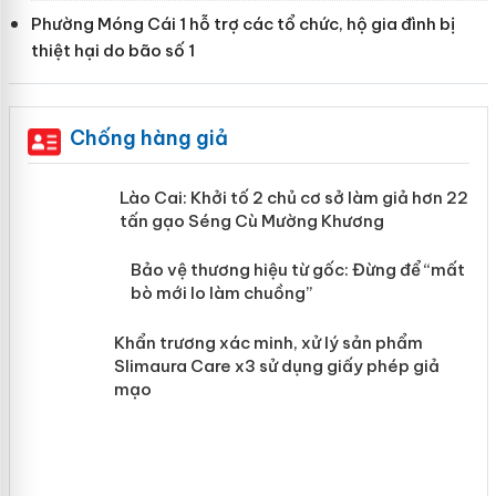
Phường Móng Cái 1 hỗ trợ các tổ chức, hộ gia đình bị
thiệt hại do bão số 1
Chống hàng giả
mại
Lào Cai: Khởi tố 2 chủ cơ sở làm giả
hơn 22 tấn gạo Séng Cù Mường
Khương
àng
ản
Bảo vệ thương hiệu từ gốc: Đừng để
“mất bò mới lo làm chuồng”