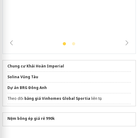
Khẩn trương xác minh, xử lý sản phẩm
Slimaura Care x3 sử dụng giấy phép
giả mạo
Chung cư Khải Hoàn Imperial
Solina Vũng Tàu
Dự án BRG Đông Anh
Theo dõi
bảng giá Vinhomes Global Sportia
liên tục
dán phim cách nhiệt ô tô
Nệm bông ép giá rẻ 990k
Dự án Hải Vân Bay Đà Nẵng
Sửa máy rửa bát bosch