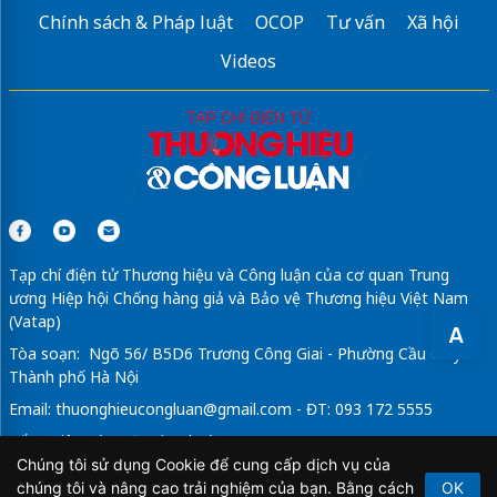
Chính sách & Pháp luật
OCOP
Tư vấn
Xã hội
Videos
Tạp chí điện tử Thương hiệu và Công luận của cơ quan Trung
ương Hiệp hội Chống hàng giả và Bảo vệ Thương hiệu Việt Nam
(Vatap)
A
Tòa soạn: Ngõ 56/ B5D6 Trương Công Giai - Phường Cầu Giấy -
Thành phố Hà Nội
Email:
thuonghieucongluan@gmail.com
- ĐT: 093 172 5555
Tổng Biên Tập: Vũ Đức Thuận
Chúng tôi sử dụng Cookie để cung cấp dịch vụ của
Giấy phép hoạt động báo chí điện tử số 64/GP-BTTTT do Bộ
chúng tôi và nâng cao trải nghiệm của bạn. Bằng cách
OK
Thông tin và Truyền thông cấp ngày 21/2/2020.