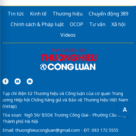
Chính thức
Booking D'.Diamant Bleu
Việt Hưng Long Biên
Tin tức
Kinh tế
Thương hiệu
Chuyển động 389
Thông tin
Maison Privée CapitaLand
Ciputra
Chính sách & Pháp luật
OCOP
Tư vấn
Xã hội
Chung cư The Vista Văn la
Videos
Sửa máy rửa bát bosch
dán phim cách nhiệt ô tô
Tạp chí điện tử Thương hiệu và Công luận của cơ quan Trung
ương Hiệp hội Chống hàng giả và Bảo vệ Thương hiệu Việt Nam
(Vatap)
A
Tòa soạn: Ngõ 56/ B5D6 Trương Công Giai - Phường Cầu Giấy -
Thành phố Hà Nội
Email:
thuonghieucongluan@gmail.com
- ĐT: 093 172 5555