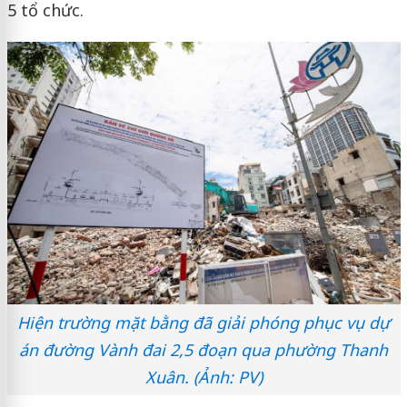
5 tổ chức.
Hiện trường mặt bằng đã giải phóng phục vụ dự
án đường Vành đai 2,5 đoạn qua phường Thanh
Xuân. (Ảnh: PV)