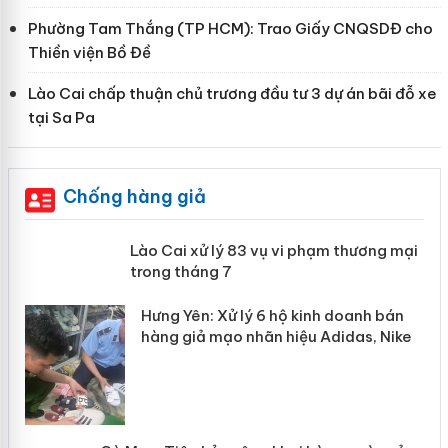
Phường Tam Thắng (TP HCM): Trao Giấy CNQSDĐ cho
Thiền viện Bồ Đề
Lào Cai chấp thuận chủ trương đầu tư 3 dự án bãi đỗ xe
tại Sa Pa
Chống hàng giả
 án
Lào Cai xử lý 83 vụ vi phạm thương
mại trong tháng 7
n
y
Hưng Yên: Xử lý 6 hộ kinh doanh bán
hàng giả mạo nhãn hiệu Adidas, Nike