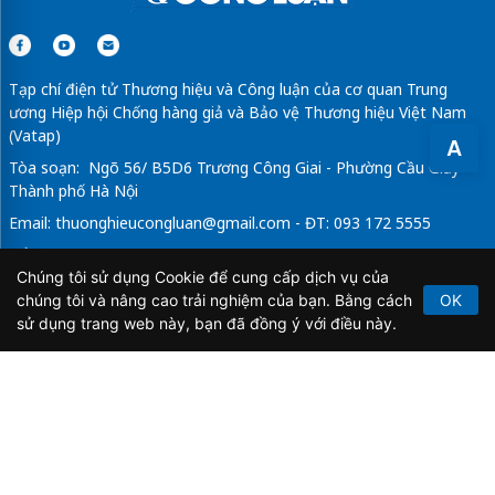
Tạp chí điện tử Thương hiệu và Công luận của cơ quan Trung
ương Hiệp hội Chống hàng giả và Bảo vệ Thương hiệu Việt Nam
(Vatap)
A
Tòa soạn: Ngõ 56/ B5D6 Trương Công Giai - Phường Cầu Giấy -
Thành phố Hà Nội
Email:
thuonghieucongluan@gmail.com
- ĐT: 093 172 5555
Tổng Biên Tập: Vũ Đức Thuận
Chúng tôi sử dụng Cookie để cung cấp dịch vụ của
Giấy phép hoạt động báo chí điện tử số 64/GP-BTTTT do Bộ
chúng tôi và nâng cao trải nghiệm của bạn. Bằng cách
OK
Thông tin và Truyền thông cấp ngày 21/2/2020.
sử dụng trang web này, bạn đã đồng ý với điều này.
Copyright © 2026
TẠP CHÍ THƯƠNG HIỆU & CÔNG
LUẬN
. All Rights Reserved.
Bản quyền thuộc Tạp chí Thương hiệu và Công luận. Cấm