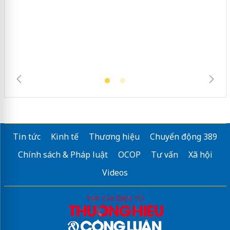
Lào Cai xử lý 83 vụ vi phạm thương
mại trong tháng 7
Tin tức
Kinh tế
Thương hiệu
Chuyển động 389
Chính sách & Pháp luật
OCOP
Tư vấn
Xã hội
Videos