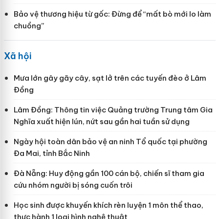
Bảo vệ thương hiệu từ gốc: Đừng để “mất bò mới lo làm
chuồng”
Xã hội
Mưa lớn gây gãy cây, sạt lở trên các tuyến đèo ở Lâm
Đồng
Lâm Đồng: Thông tin việc Quảng trường Trung tâm Gia
Nghĩa xuất hiện lún, nứt sau gần hai tuần sử dụng
Ngày hội toàn dân bảo vệ an ninh Tổ quốc tại phường
Đa Mai, tỉnh Bắc Ninh
Đà Nẵng: Huy động gần 100 cán bộ, chiến sĩ tham gia
cứu nhóm người bị sóng cuốn trôi
Học sinh được khuyến khích rèn luyện 1 môn thể thao,
thực hành 1 loại hình nghệ thuật