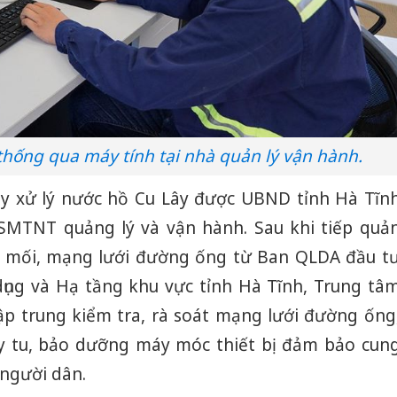
hại tron
bán bìn
Moyuum
An Gian
chủ mưu
bán hàng
Quốc ra
thống qua máy tính tại nhà quản lý vận hành.
 xử lý nước hồ Cu Lây được UBND tỉnh Hà Tĩn
MTNT quảng lý và vận hành. Sau khi tiếp quả
u mối, mạng lưới đường ống từ Ban QLDA đầu t
ụng và Hạ tầng khu vực tỉnh Hà Tĩnh, Trung tâ
 trung kiểm tra, rà soát mạng lưới đường ống
uy tu, bảo dưỡng máy móc thiết bị đảm bảo cun
 người dân.