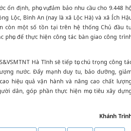
c ổn định, phục vụ đảm bảo nhu cầu cho 9.448 h
ồng Lộc, Bình An (nay là xã Lộc Hà) và xã Ích Hậ
ện còn một số tồn tại trên hệ thống Chủ đầu t
c phục để thực hiện công tác bàn giao công trìn
NS&VSMTNT Hà Tĩnh sẽ tiếp tục chú trọng công tá
 lượng nước. Đẩy mạnh duy tu, bảo dưỡng, giả
cao hiệu quả vận hành và nâng cao chất lượn
gười dân, góp phần thực hiện mục tiêu xây dựn
Khánh Trìn