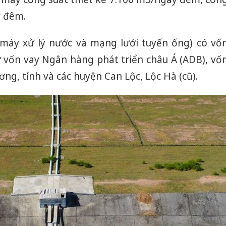
y đêm.
máy xử lý nước và mạng lưới tuyến ống) có vố
ừ vốn vay Ngân hàng phát triển châu Á (ADB), vố
ng, tỉnh và các huyện Can Lộc, Lộc Hà (cũ).