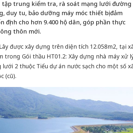
tập trung kiểm tra, rà soát mạng lưới đường
ng, duy tu, bảo dưỡng máy móc thiết bị đảm
n định cho hơn 9.400 hộ dân, góp phần thực
nông thôn mới.
ây được xây dựng trên diện tích 12.058m2, tại x
ằm trong Gói thầu HT01.2: Xây dựng nhà máy xử l
 lưới 2 thuộc Tiểu dự án nước sạch cho một số x
 (cũ).