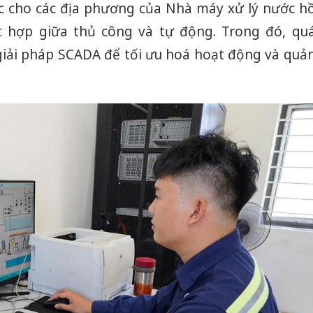
ớc cho các địa phương của Nhà máy xử lý nước h
 hợp giữa thủ công và tự động. Trong đó, qu
 giải pháp SCADA để tối ưu hoá hoạt động và quả
Công an
tìm bị h
án sản 
bán yến
Thanh H