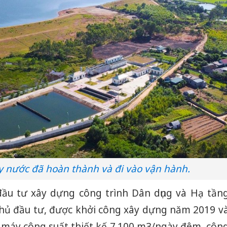
 nước đã hoàn thành và đi vào vận hành.
ầu tư xây dựng công trình Dân dụng và Hạ tần
chủ đầu tư, được khởi công xây dựng năm 2019 v
 máy công suất thiết kế 7.100 m3/ngày đêm, côn