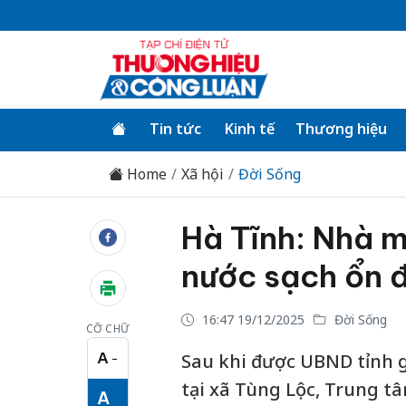
Tin tức
Kinh tế
Thương hiệu
Home
Xã hội
Đời Sống
Hà Tĩnh: Nhà 
nước sạch ổn 
16:47 19/12/2025
Đời Sống
CỠ CHỮ
A
Sau khi được UBND tỉnh 
−
Cỡ chữ nhỏ
tại xã Tùng Lộc, Trung t
A