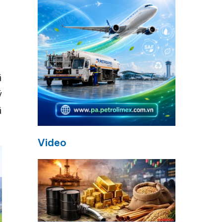
ã
ý
ã
Video