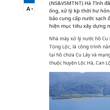
Cỡ chữ vừa
(NS&VSMTNT) Hà Tĩnh đã 
A
+
ống, xử lý kịp thời hư hỏ
Cỡ chữ lớn
bảo cung cấp nước sạch ổ
hiện mục tiêu xây dựng 
Nhà máy xử lý nước hồ Cu L
Tũng Lộc, là công trình n
tại hồ chứa Cu Lây và mạng
thuộc huyện Lộc Hà, Can Lộc