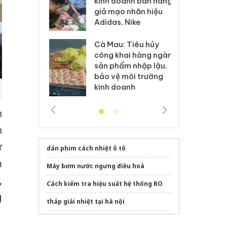
kinh doanh bán hàng
g vụ án buôn
hạ
giả mạo nhãn hiệu
h sữa
bá
Adidas, Nike
 giả
Mo
Cà Mau: Tiêu hủy
g: Đối tượng
An
công khai hàng ngàn
 đường dây
ch
sản phẩm nhập lậu,
 giả tại Phú
bá
bảo vệ môi trường
 đầu thú
Qu
kinh doanh
h
n
ư
dán phim cách nhiệt ô tô
m
Máy bơm nước ngưng điều hoà
,
Cách kiểm tra hiệu suất hệ thống RO
g
tháp giải nhiệt tại hà nội
đổi nước lọc gần đây