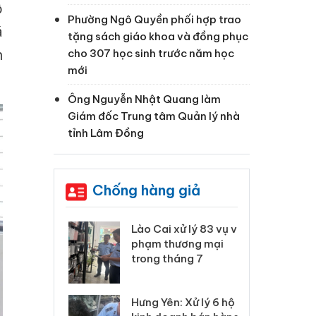
ồ
Phường Ngô Quyền phối hợp trao
á
tặng sách giáo khoa và đồng phục
n
cho 307 học sinh trước năm học
mới
Ông Nguyễn Nhật Quang làm
Giám đốc Trung tâm Quản lý nhà
tỉnh Lâm Đồng
Chống hàng giả
 Thanh Hóa
Lào Cai xử lý 83 vụ vi
Cô
ại trong vụ
phạm thương mại
tìm
xuất, buôn
trong tháng 7
án
 sào giả
bá
Hưng Yên: Xử lý 6 hộ
óa: Tìm bị
Th