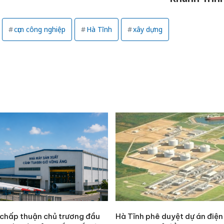
bảo vệ 
kinh do
cụm công nghiệp
Hà Tĩnh
xây dựng
Công an
tìm bị h
án sản 
bán yến
Thanh H
hại tron
bán bìn
Moyuum
 chấp thuận chủ trương đầu
Hà Tĩnh phê duyệt dự án điện