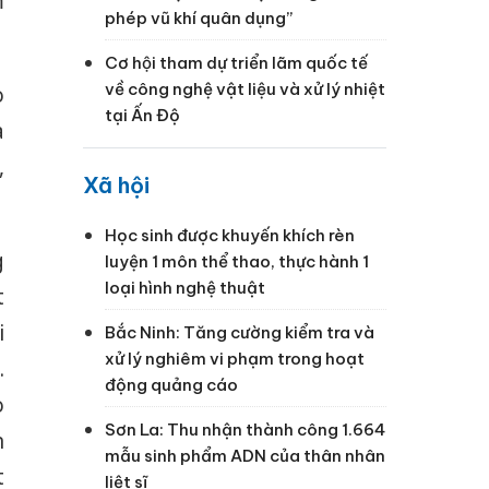
m
phép vũ khí quân dụng”
Cơ hội tham dự triển lãm quốc tế
về công nghệ vật liệu và xử lý nhiệt
o
tại Ấn Độ
à
,
Xã hội
Học sinh được khuyến khích rèn
g
luyện 1 môn thể thao, thực hành 1
loại hình nghệ thuật
t
i
Bắc Ninh: Tăng cường kiểm tra và
xử lý nghiêm vi phạm trong hoạt
.
động quảng cáo
o
Sơn La: Thu nhận thành công 1.664
n
mẫu sinh phẩm ADN của thân nhân
t
liệt sĩ