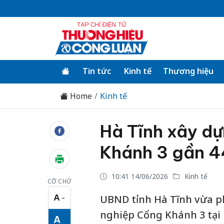
Tin tức
Kinh tế
Thương hiệu
Home
Kinh tế
Hà Tĩnh xây d
Khánh 3 gần 4
10:41 14/06/2026
Kinh tế
CỠ CHỮ
A
UBND tỉnh Hà Tĩnh vừa p
−
Cỡ chữ nhỏ
nghiệp Cổng Khánh 3 tại 
A