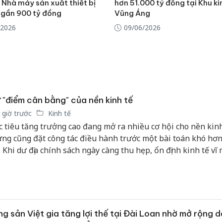
 Nhà máy sản xuất thiết bị
hơn 51.000 tỷ đồng tại Khu ki
ó gần 900 tỷ đồng
Vũng Áng
/2026
09/06/2026
 "điểm cân bằng" của nền kinh tế
 giờ trước
Kinh tế
 tiêu tăng trưởng cao đang mở ra nhiều cơ hội cho nền kinh
ng cũng đặt công tác điều hành trước một bài toán khó hơn
. Khi dư địa chính sách ngày càng thu hẹp, ổn định kinh tế vĩ
ng còn chỉ là mục tiêu cần đạt, mà trở thành điều kiện tiên 
 trì đà tăng trưởng trong trung và dài hạn.
g sản Việt gia tăng lợi thế tại Đài Loan nhờ mở rộng 