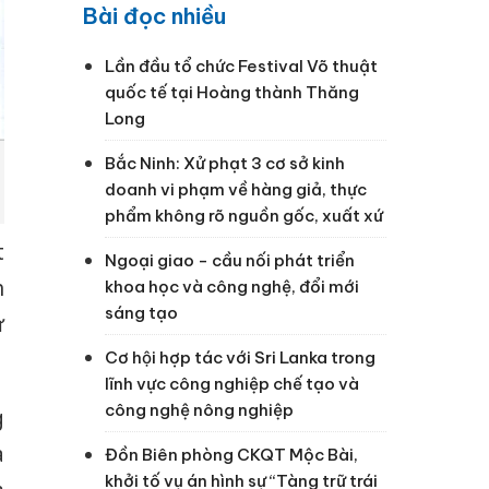
Bài đọc nhiều
Lần đầu tổ chức Festival Võ thuật
quốc tế tại Hoàng thành Thăng
Long
Bắc Ninh: Xử phạt 3 cơ sở kinh
doanh vi phạm về hàng giả, thực
phẩm không rõ nguồn gốc, xuất xứ
t
Ngoại giao - cầu nối phát triển
h
khoa học và công nghệ, đổi mới
sáng tạo
ư
Cơ hội hợp tác với Sri Lanka trong
lĩnh vực công nghiệp chế tạo và
công nghệ nông nghiệp
g
à
Đồn Biên phòng CKQT Mộc Bài,
khởi tố vụ án hình sự “Tàng trữ trái