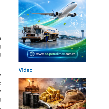
n
g
g
Video
y
t
y
g
.