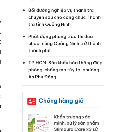
Bồi dưỡng nghiệp vụ thanh tra
chuyên sâu cho công chức Thanh
y
tra tỉnh Quảng Ninh
.
Phát động phong trào thi đua
t
chào mừng Quảng Ninh trở thành
g
thành phố
g
TP.HCM: Sân khấu hóa thông điệp
phòng, chống ma túy tại phường
An Phú Đông
ở
t
Chống hàng giả
n
 Tiêu hủy
Khẩn trương xác
Cà
ai hàng ngàn
minh, xử lý sản phẩm
cô
m nhập lậu,
Slimaura Care x3 sử
sả
h