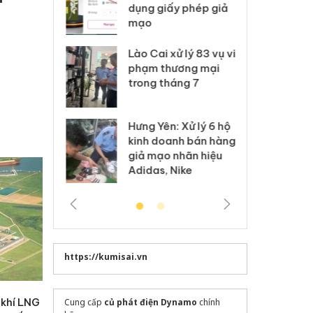
môi trường
dụng giấy phép giả
bả
anh
mạo
ki
 Thanh Hóa
Lào Cai xử lý 83 vụ vi
Cô
ại trong vụ
phạm thương mại
tìm
xuất, buôn
trong tháng 7
án
 sào giả
bá
Hưng Yên: Xử lý 6 hộ
óa: Tìm bị
Th
kinh doanh bán hàng
g vụ án buôn
hạ
giả mạo nhãn hiệu
h sữa
bá
Adidas, Nike
 giả
Mo
https://kumisai.vn
 khí LNG
Cung cấp
củ phát điện Dynamo
chính