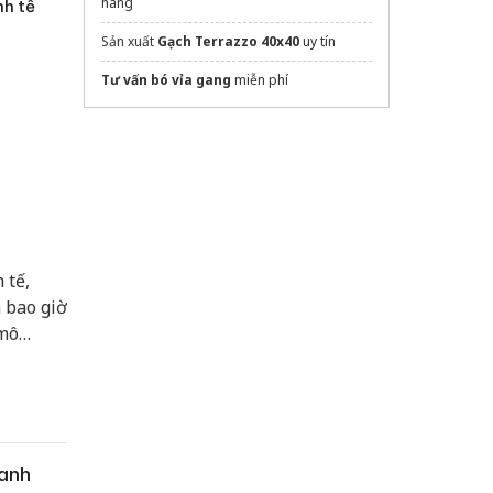
hãng
nh tế
Sản xuất
Gạch Terrazzo 40x40
uy tín
Tư vấn bó vỉa gang
miễn phí
 tế,
 bao giờ
 mô
quyết để
danh