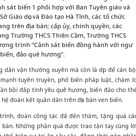
nh sát biển 1 phối hợp với Ban Tuyên giáo và
Sở Giáo dục và Đào tạo Hà Tĩnh, các tổ chức
ang trên địa bàn; cấp ủy, chính quyền, các
cùng Trường THCS Thiên Cầm, Trường THCS
ng trình “Cảnh sát biển đồng hành với ngư
 biển, đảo quê hương”.
g dân vận thường xuyên mà còn là dịp để cán bộ
y mạnh tuyên truyền, phổ biến pháp luật, chăm l
ần bồi đắp tình yêu quê hương, biển đảo cho th
 hệ đoàn kết quân dân trên địa bàn ven biển.
rình, đoàn công tác đã đến thăm, tặng quà cá
ịa bàn. Những phần quà được trao tận tay cùng lờ