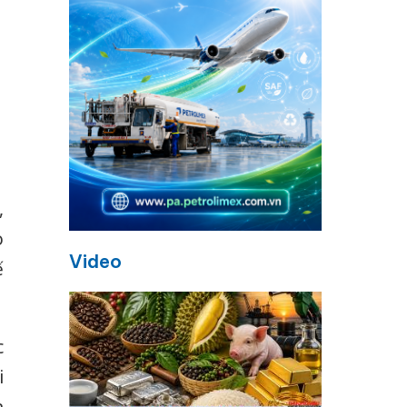
,
o
Video
ế
c
i