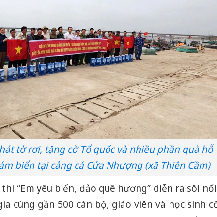
hát tờ rơi, tặng cờ Tổ quốc và nhiều phần quà hỗ
bám biển tại cảng cá Cửa Nhượng (xã Thiên Cầm)
 thi “Em yêu biển, đảo quê hương” diễn ra sôi nổi
gia cùng gần 500 cán bộ, giáo viên và học sinh c
Cà Mau:
công kh