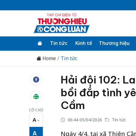
Tin tức
Kinh tế
Thương hiệu
Home
Tin tức
Hải đội 102: L
bồi đắp tình yê
Cầm
CỠ CHỮ
A
06:44 05/04/2026
Tin tức
−
Cỡ chữ nhỏ
A
Ngày 4/4, tại xã Thiên Cầ