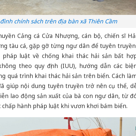
đình chính sách trên địa bàn xã Thiên Cầm
huyền Cảng cá Cửa Nhượng, cán bộ, chiến sĩ Hả
ừng tàu cá, gặp gỡ từng ngư dân để tuyên truyền
a pháp luật về chống khai thác hải sản bất hợ
hông theo quy định (IUU), hướng dẫn các biệ
 quá trình khai thác hải sản trên biển. Cách là
đã giúp nội dung tuyên truyền trở nên cụ thể, d
 tiễn lao động sản xuất của bà con ngư dân, từ đ
 chấp hành pháp luật khi vươn khơi bám biển.