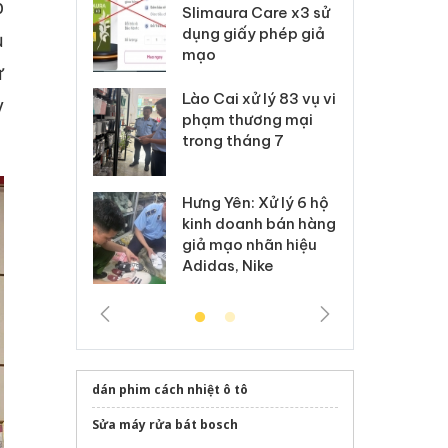
p
m nhập lậu,
Slimaura Care x3 sử
sả
môi trường
dụng giấy phép giả
bả
ụ
anh
mạo
ki
ự
 Thanh Hóa
Lào Cai xử lý 83 vụ vi
Cô
y
ại trong vụ
phạm thương mại
tìm
xuất, buôn
trong tháng 7
án
 sào giả
bá
Hưng Yên: Xử lý 6 hộ
óa: Tìm bị
Th
kinh doanh bán hàng
g vụ án buôn
hạ
giả mạo nhãn hiệu
h sữa
bá
Adidas, Nike
 giả
Mo
dán phim cách nhiệt ô tô
Sửa máy rửa bát bosch