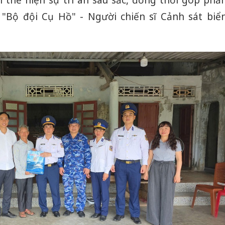
h thể hiện sự tri ân sâu sắc, đồng thời góp phầ
 "Bộ đội Cụ Hồ" - Người chiến sĩ Cảnh sát biể