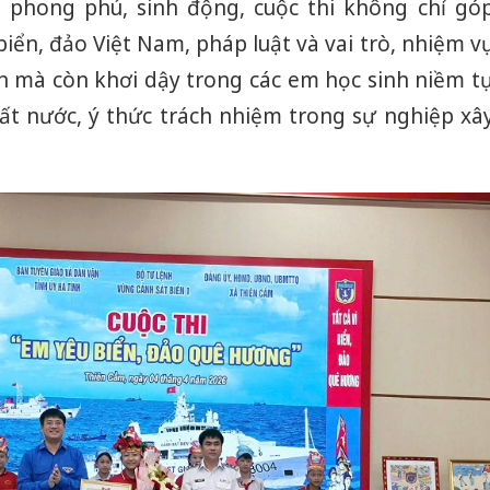
n phong phú, sinh động, cuộc thi không chỉ gó
sản phẩ
bảo vệ 
biển, đảo Việt Nam, pháp luật và vai trò, nhiệm v
kinh do
ển mà còn khơi dậy trong các em học sinh niềm t
Công an
ất nước, ý thức trách nhiệm trong sự nghiệp xâ
tìm bị h
án sản 
bán yến
Thanh H
hại tron
bán bìn
Moyuum