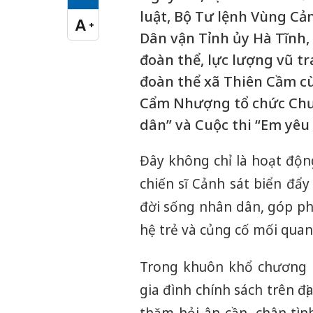
Cỡ chữ vừa
luật, Bộ Tư lệnh Vùng Cả
A
+
Cỡ chữ lớn
Dân vận Tỉnh ủy Hà Tĩnh, 
đoàn thể, lực lượng vũ tr
đoàn thể xã Thiên Cầm 
Cẩm Nhượng tổ chức Chươ
dân” và Cuộc thi “Em yêu
Đây không chỉ là hoạt độn
chiến sĩ Cảnh sát biển đẩ
đời sống nhân dân, góp ph
hệ trẻ và củng cố mối quan
Trong khuôn khổ chương t
gia đình chính sách trên đ