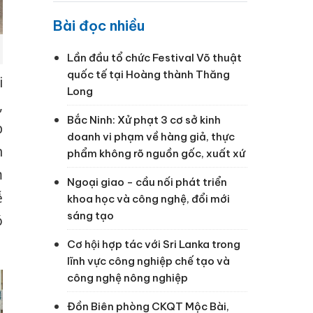
Bài đọc nhiều
Lần đầu tổ chức Festival Võ thuật
quốc tế tại Hoàng thành Thăng
i
Long
,
Bắc Ninh: Xử phạt 3 cơ sở kinh
p
doanh vi phạm về hàng giả, thực
n
phẩm không rõ nguồn gốc, xuất xứ
m
Ngoại giao - cầu nối phát triển
ễ
khoa học và công nghệ, đổi mới
sáng tạo
ó
Cơ hội hợp tác với Sri Lanka trong
lĩnh vực công nghiệp chế tạo và
công nghệ nông nghiệp
Đồn Biên phòng CKQT Mộc Bài,