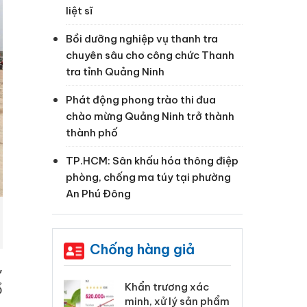
liệt sĩ
Bồi dưỡng nghiệp vụ thanh tra
chuyên sâu cho công chức Thanh
tra tỉnh Quảng Ninh
Phát động phong trào thi đua
chào mừng Quảng Ninh trở thành
thành phố
TP.HCM: Sân khấu hóa thông điệp
phòng, chống ma túy tại phường
An Phú Đông
Chống hàng giả
,
ổ
 Tiêu hủy
Khẩn trương xác
Cà
ai hàng ngàn
minh, xử lý sản phẩm
cô