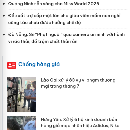
Quảng Ninh sẵn sàng cho Miss World 2026
Đề xuất trợ cấp một lần cho giáo viên mầm non nghỉ
công tác chưa được hưởng chế độ
Đà Nẵng: Sẽ “Phạt nguội” qua camera an ninh với hành
vi rác thải, đổ trộm chất thải rắn
Chống hàng giả
 án
Lào Cai xử lý 83 vụ vi phạm thương
mại trong tháng 7
n
y
Hưng Yên: Xử lý 6 hộ kinh doanh bán
hàng giả mạo nhãn hiệu Adidas, Nike