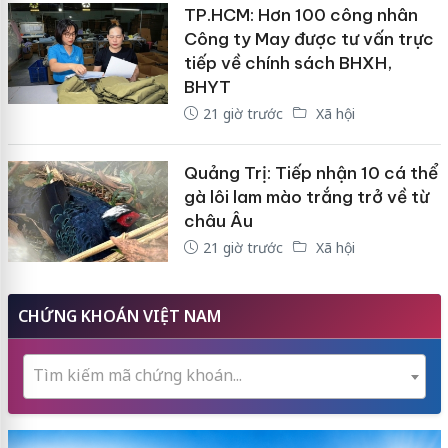
TP.HCM: Hơn 100 công nhân
Công ty May được tư vấn trực
tiếp về chính sách BHXH,
BHYT
21 giờ trước
Xã hội
Quảng Trị: Tiếp nhận 10 cá thể
gà lôi lam mào trắng trở về từ
châu Âu
21 giờ trước
Xã hội
CHỨNG KHOÁN VIỆT NAM
Tìm kiếm mã chứng khoán...