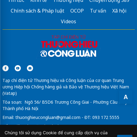
Tin tức
Kinh tế
Thương hiệu
Chuyển động 389
Chính sách & Pháp luật
OCOP
Tư vấn
Xã hội
Videos
Tạp chí điện tử Thương hiệu và Công luận của cơ quan Trung
ương Hiệp hội Chống hàng giả và Bảo vệ Thương hiệu Việt Nam
(Vatap)
A
Tòa soạn: Ngõ 56/ B5D6 Trương Công Giai - Phường Cầu Giấy -
Thành phố Hà Nội
Email:
thuonghieucongluan@gmail.com
- ĐT: 093 172 5555
Tổng Biên Tập: Vũ Đức Thuận
Chúng tôi sử dụng Cookie để cung cấp dịch vụ của
Giấy phép hoạt động báo chí điện tử số 64/GP-BTTTT do Bộ