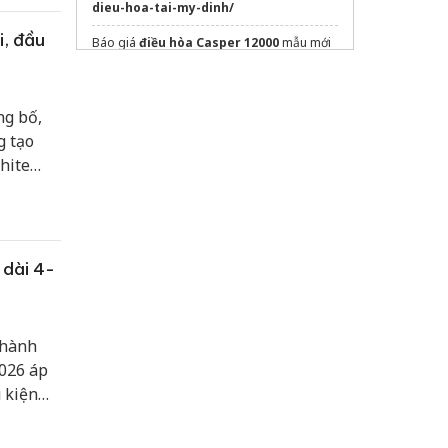
dieu-hoa-tai-my-dinh/
, đầu
Báo giá
điều hòa Casper 12000
mẫu mới
2026
Xưởng
in túi giấy kraft trắng
Hà Nội
g bố,
Mua
Quạt treo tường công nghiệp 650
g tạo
hite
dán phim cách nhiệt ô tô
n,
Đối Tác Đáng Tin Cậy Cho
Dịch Vụ Thiết
ong đó
Kế Web
Trọn Gói, Chuyên Nghiệp
tạo kí tự đăc biệt
 dài 4-
Sửa máy rửa bát bosch
 hành
026 áp
 kiện
vị đã
ằng với