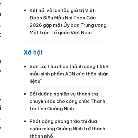
ự
Kết nối và lan tỏa giá trị Việt:
n
Đoàn Siêu Mẫu Nhí Toàn Cầu
.
2026 gặp mặt Ủy ban Trung ương
Mặt trận Tổ quốc Việt Nam
c
Xã hội
p
Sơn La: Thu nhận thành công 1.664
y
mẫu sinh phẩm ADN của thân nhân
liệt sĩ
Bồi dưỡng nghiệp vụ thanh tra
,
chuyên sâu cho công chức Thanh
i
tra tỉnh Quảng Ninh
c
Phát động phong trào thi đua
y
chào mừng Quảng Ninh trở thành
thành phố