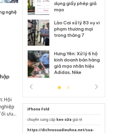
môi trường
dụng giấy phép giả
bả
anh
mạo
ki
ông nghệ
 Thanh Hóa
Lào Cai xử lý 83 vụ vi
Cô
ại trong vụ
phạm thương mại
tìm
xuất, buôn
trong tháng 7
án
 sào giả
bá
Hưng Yên: Xử lý 6 hộ
óa: Tìm bị
Th
kinh doanh bán hàng
g vụ án buôn
hạ
giả mạo nhãn hiệu
h sữa
bá
Adidas, Nike
 giả
Mo
nhập
c Hội
 nghiệp
iPhone Fold
Tối ưu
chuyên cung cấp
keo sữa
giá rẻ
ện mục
 quyết
https://dichvusuadieuhoa.net/sua-