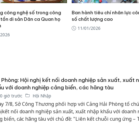
bảo vệ 
kinh do
g công nghệ số trong công
Ban hành tiêu chí nhân lực c
 tồn di sản Dân ca Quan họ
số chất lượng cao
Công an
h
11/01/2026
tìm bị h
/2026
án sản 
bán yến
Thanh H
hại tron
bán bìn
Moyuum
 Phòng: Hội nghị kết nối doanh nghiệp sản xuất, xuất 
u với doanh nghiệp cảng biển, các hãng tàu
0 giờ trước
Hội Nhập
y 7/8, Sở Công Thương phối hợp với Cảng Hải Phòng tổ chứ
ị kết nối doanh nghiệp sản xuất, xuất nhập khẩu với doanh
g biển, các hãng tàu với chủ đề: "Liên kết chuỗi cung ứng – 
istics – Thúc đẩy tăng trưởng hai con số", góp phần thực hi
u tăng trưởng GRDP bình quân từ 13%/năm trở lên theo Nghị