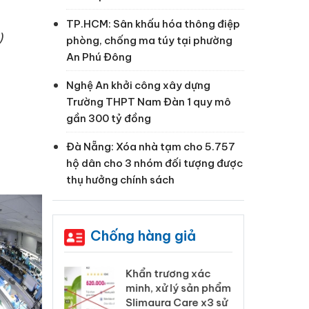
TP.HCM: Sân khấu hóa thông điệp
)
phòng, chống ma túy tại phường
An Phú Đông
Nghệ An khởi công xây dựng
Trường THPT Nam Đàn 1 quy mô
gần 300 tỷ đồng
Đà Nẵng: Xóa nhà tạm cho 5.757
hộ dân cho 3 nhóm đối tượng được
thụ hưởng chính sách
Chống hàng giả
 Tiêu hủy
Khẩn trương xác
Cà
ai hàng ngàn
minh, xử lý sản phẩm
cô
m nhập lậu,
Slimaura Care x3 sử
sả