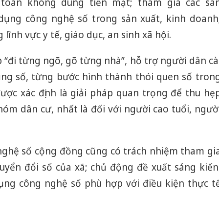
toán không dùng tiền mặt; tham gia các sà
dụng công nghệ số trong sản xuất, kinh doanh
 lĩnh vực y tế, giáo dục, an sinh xã hội.
ếp “đi từng ngõ, gõ từng nhà”, hỗ trợ người dân cà
ng số, từng bước hình thành thói quen số tron
ược xác định là giải pháp quan trọng để thu hẹ
óm dân cư, nhất là đối với người cao tuổi, ngườ
nghệ số cộng đồng cũng có trách nhiệm tham gi
huyển đổi số của xã; chủ động đề xuất sáng kiến
ụng công nghệ số phù hợp với điều kiện thực t