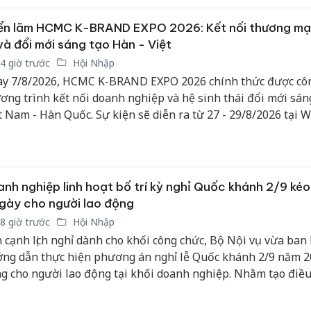
11-NQ/TU.
ển lãm HCMC K-BRAND EXPO 2026: Kết nối thương mại
và đổi mới sáng tạo Hàn - Việt
4 giờ trước
Hội Nhập
y 7/8/2026, HCMC K-BRAND EXPO 2026 chính thức được côn
ơng trình kết nối doanh nghiệp và hệ sinh thái đổi mới sán
t Nam - Hàn Quốc. Sự kiện sẽ diễn ra từ 27 - 29/8/2026 tại W
ace Hoàng Văn Thụ (194 Hoàng Văn Thụ, phường Đức Nhuậ
nh phố Hồ Chí Minh), dự kiến quy tụ gần 200 gian hàng, tr
g nghệ và AI chiếm hơn 40% tổng số gian hàng.
nh nghiệp linh hoạt bố trí kỳ nghỉ Quốc khánh 2/9 kéo
gày cho người lao động
8 giờ trước
Hội Nhập
 cạnh lịch nghỉ dành cho khối công chức, Bộ Nội vụ vừa ban
ng dẫn thực hiện phương án nghỉ lễ Quốc khánh 2/9 năm 2
g cho người lao động tại khối doanh nghiệp. Nhằm tạo điều
 tạo sức lao động và thăm gia đình cho công nhân, nhiều đơn 
 động lên kế hoạch bố trí ngày nghỉ kéo dài tiệm cận hoặc b