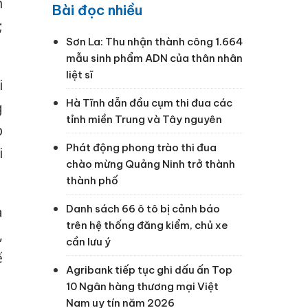
n
Bài đọc nhiều
;
Sơn La: Thu nhận thành công 1.664
mẫu sinh phẩm ADN của thân nhân
liệt sĩ
i
Hà Tĩnh dẫn đầu cụm thi đua các
g
tỉnh miền Trung và Tây nguyên
p
Phát động phong trào thi đua
i
chào mừng Quảng Ninh trở thành
thành phố
Danh sách 66 ô tô bị cảnh báo
a
trên hệ thống đăng kiểm, chủ xe
,
cần lưu ý
ế
Agribank tiếp tục ghi dấu ấn Top
10 Ngân hàng thương mại Việt
Nam uy tín năm 2026