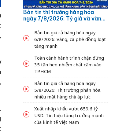
Bản tin thị trường hàng hóa
n
ngày 7/8/2026: Tỷ giá và vàng
c
neo cao, cà phê tăng mạnh,
dầu thế giới bật tăng
Bản tin giá cả hàng hóa ngày
,
6/8/2026: Vàng, cà phê đồng loạt
tăng mạnh
Toàn cảnh hành trình chặn đứng
ở
35 tấn heo nhiễm chất cấm vào
n
TP.HCM
,
Bản tin giá cả hàng hóa ngày
5/8/2026: Thị trường phân hóa,
nhiều mặt hàng chịu áp lực
,
Xuất nhập khẩu vượt 659,6 tỷ
USD: Tín hiệu tăng trưởng mạnh
g
của kinh tế Việt Nam
c