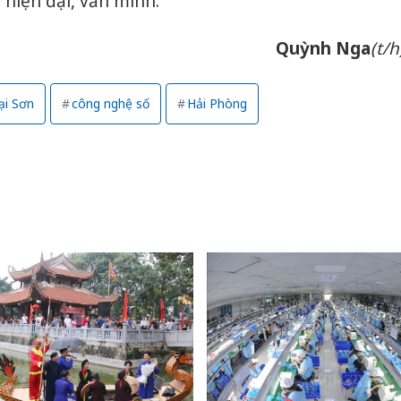
hiện đại, văn minh.
Quỳnh Nga
(t/h
ại Sơn
công nghệ số
Hải Phòng
Cà Mau:
công kh
sản phẩ