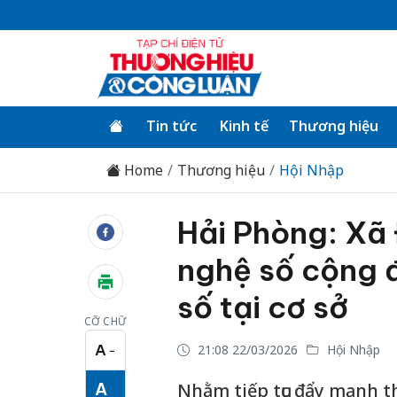
Tin tức
Kinh tế
Thương hiệu
Home
Thương hiệu
Hội Nhập
Hải Phòng: Xã 
nghệ số cộng 
số tại cơ sở
CỠ CHỮ
A
21:08 22/03/2026
Hội Nhập
−
Cỡ chữ nhỏ
A
Nhằm tiếp tục đẩy mạnh th