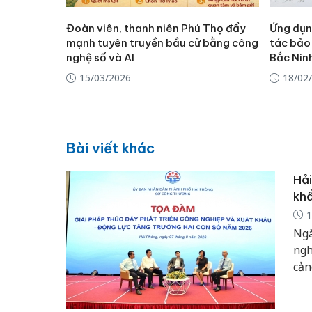
Đoàn viên, thanh niên Phú Thọ đẩy
Ứng dụn
mạnh tuyên truyền bầu cử bằng công
tác bảo
nghệ số và AI
Bắc Nin
15/03/2026
18/02
Bài viết khác
Hải
khẩ
1
Ngà
ngh
cản
log
tiê