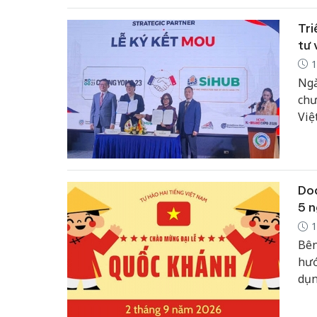
số 
Tri
tư 
1
Ngà
chư
Việ
Pal
Thà
côn
Doa
5 n
1
Bên
hướ
dụn
tái
chủ