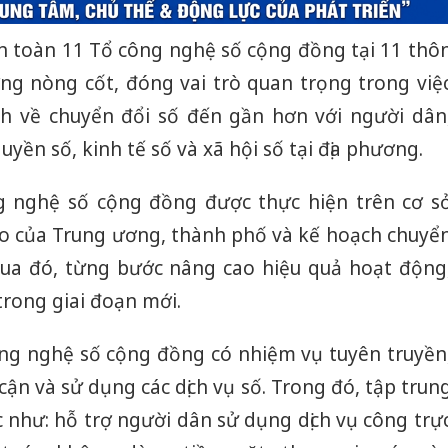
ện toàn 11 Tổ công nghệ số cộng đồng tại 11 thô
ượng nòng cốt, đóng vai trò quan trọng trong việ
ch về chuyển đổi số đến gần hơn với người dân
ền số, kinh tế số và xã hội số tại địa phương.
ng nghệ số cộng đồng được thực hiện trên cơ s
ạo của Trung ương, thành phố và kế hoạch chuyể
Qua đó, từng bước nâng cao hiệu quả hoạt động
trong giai đoạn mới.
ông nghệ số cộng đồng có nhiệm vụ tuyên truyền
ận và sử dụng các dịch vụ số. Trong đó, tập trun
c như: hỗ trợ người dân sử dụng dịch vụ công trự