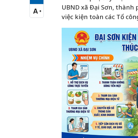
Cỡ chữ vừa
UBND xã Đại Sơn, thành 
A
+
Cỡ chữ lớn
việc kiện toàn các Tổ côn