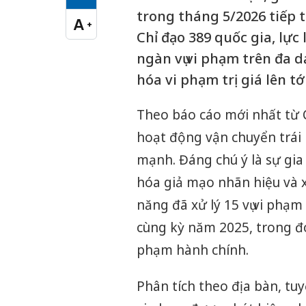
Cỡ chữ vừa
trong tháng 5/2026 tiếp t
A
+
Cỡ chữ lớn
Chỉ đạo 389 quốc gia, lực
ngàn vụ vi phạm trên đa 
hóa vi phạm trị giá lên tớ
Theo báo cáo mới nhất từ C
hoạt động vận chuyển trái
mạnh. Đáng chú ý là sự gia
hóa giả mạo nhãn hiệu và 
năng đã xử lý 15 vụ vi phạm
cùng kỳ năm 2025, trong đó 
phạm hành chính.
Phân tích theo địa bàn, tuyế