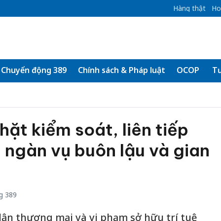
Hàng thật
Ho
Chuyển động 389
Chính sách & Pháp luật
OCOP
Tư
hặt kiểm soát, liên tiếp
 ngàn vụ buôn lậu và gian
i
g 389
 lận thương mại và vi phạm sở hữu trí tuệ