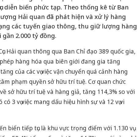
ục diễn biến phức tạp. Theo thống kê từ Ban
 lượng Hải quan đã phát hiện và xử lý hàng
dạng các tuyến giao thông, thu giữ lượng hàng
i gần 2.000 tỷ đồng.
ục Hải quan thông qua Ban Chỉ đạo 389 quốc gia,
 phép hàng hóa qua biên giới đang gia tăng
 tăng của các vụ việc vận chuyển quá cảnh hàng
xâm phạm quyền sở hữu trí tuệ. Cơ quan chức
 về sở hữu trí tuệ và hàng giả, tăng 114,3% so với
có 3 vụ việc mang dấu hiệu hình sự và 12 vụ vi
n biển tiếp tục là khu vực trọng điểm với 1.130 vụ