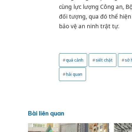
cùng lực lượng Công an, Bộ 
đối tượng, qua đó thể hiệ
bảo vệ an ninh trật tự.
quá cảnh
siết chặt
sở 
hải quan
Bài liên quan