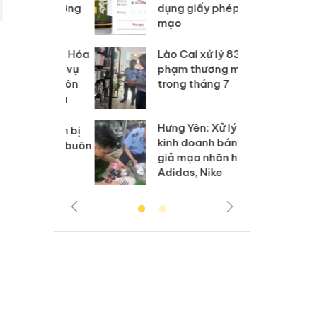
môi trường
dụng giấy phép giả
bả
anh
mạo
ki
 Thanh Hóa
Lào Cai xử lý 83 vụ vi
Cô
ại trong vụ
phạm thương mại
tìm
xuất, buôn
trong tháng 7
án
 sào giả
bá
Hưng Yên: Xử lý 6 hộ
óa: Tìm bị
Th
kinh doanh bán hàng
g vụ án buôn
hạ
giả mạo nhãn hiệu
h sữa
bá
Adidas, Nike
 giả
Mo