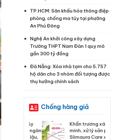
TP.HCM: Sân khấu hóa thông điệp
phòng, chống ma túy tại phường
An Phú Đông
Nghệ An khởi công xây dựng
Trường THPT Nam Đàn 1 quy mô
gần 300 tỷ đồng
Đà Nẵng: Xóa nhà tạm cho 5.757
hộ dân cho 3 nhóm đối tượng được
thụ hưởng chính sách
Chống hàng giả
 Tiêu hủy
Khẩn trương xác
Cà
ai hàng ngàn
minh, xử lý sản phẩm
cô
m nhập lậu,
Slimaura Care x3 sử
sả