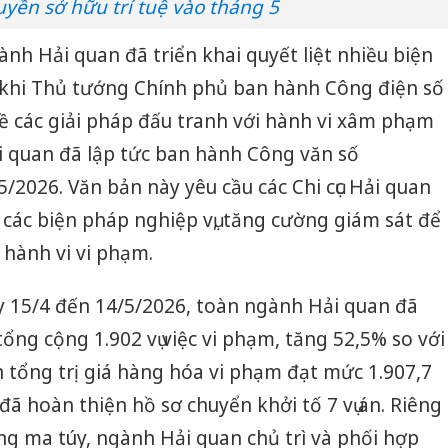
yền sở hữu trí tuệ vào tháng 5
bảo vệ 
kinh do
ành Hải quan đã triển khai quyết liệt nhiều biện
Công an
khi Thủ tướng Chính phủ ban hành Công điện số
tìm bị h
ề các giải pháp đấu tranh với hành vi xâm phạm
án sản 
bán yến
Hải quan đã lập tức ban hành Công văn số
2026. Văn bản này yêu cầu các Chi cục Hải quan
Thanh H
hại tron
 các biện pháp nghiệp vụ, tăng cường giám sát để
bán bìn
Moyuum
 hành vi vi phạm.
 15/4 đến 14/5/2026, toàn ngành Hải quan đã
 tổng cộng 1.902 vụ việc vi phạm, tăng 52,5% so với
 tổng trị giá hàng hóa vi phạm đạt mức 1.907,7
đã hoàn thiện hồ sơ chuyển khởi tố 7 vụ án. Riêng
g ma túy, ngành Hải quan chủ trì và phối hợp