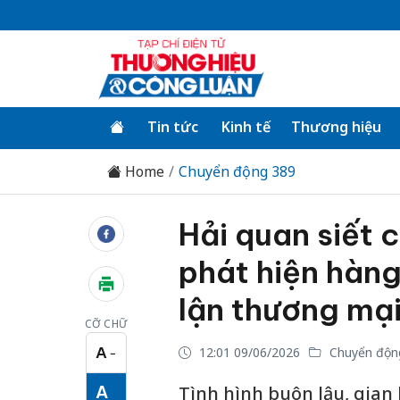
Tin tức
Kinh tế
Thương hiệu
Home
Chuyển động 389
Hải quan siết c
phát hiện hàng
lận thương mạ
CỠ CHỮ
A
12:01 09/06/2026
Chuyển độn
−
Cỡ chữ nhỏ
A
Tình hình buôn lậu, gian