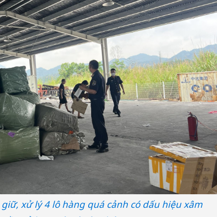
Cà Mau:
công kh
 giữ, xử lý 4 lô hàng quá cảnh có dấu hiệu xâm
sản phẩ