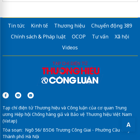
dự án
shophouse the vista văn la
hà đông
Căn hộ cao cấp
Lusso Saigon
ngay Metro số 2
Tin tức
Kinh tế
Thương hiệu
Chuyển động 389
monrei saigon
Chính sách & Pháp luật
OCOP
Tư vấn
Xã hội
Thông tin dự án Catbarina Bay:
https://alluvia-city.com/
Videos
Sửa máy rửa bát bosch
Tạp chí điện tử Thương hiệu và Công luận của cơ quan Trung
ương Hiệp hội Chống hàng giả và Bảo vệ Thương hiệu Việt Nam
(Vatap)
A
Tòa soạn: Ngõ 56/ B5D6 Trương Công Giai - Phường Cầu Giấy -
Thành phố Hà Nội