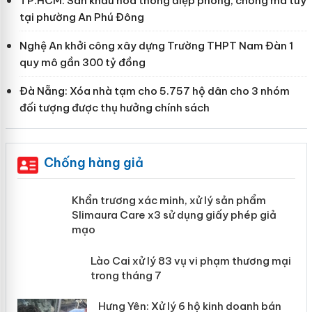
TP.HCM: Sân khấu hóa thông điệp phòng, chống ma túy
tại phường An Phú Đông
Nghệ An khởi công xây dựng Trường THPT Nam Đàn 1
quy mô gần 300 tỷ đồng
Đà Nẵng: Xóa nhà tạm cho 5.757 hộ dân cho 3 nhóm
đối tượng được thụ hưởng chính sách
Chống hàng giả
ản
Khẩn trương xác minh, xử lý sản phẩm
Slimaura Care x3 sử dụng giấy phép
giả mạo
 án
Lào Cai xử lý 83 vụ vi phạm thương
n
mại trong tháng 7