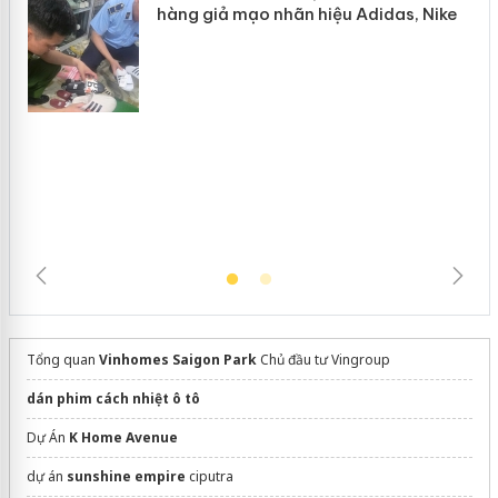
Hưng Yên: Xử lý 6 hộ kinh doanh bán
hàng giả mạo nhãn hiệu Adidas, Nike
Tổng quan
Vinhomes Saigon Park
Chủ đầu tư Vingroup
dán phim cách nhiệt ô tô
Dự Án
K Home Avenue
dự án
sunshine empire
ciputra