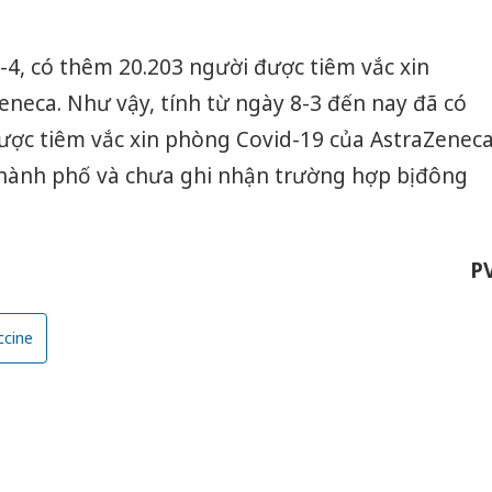
-4, có thêm 20.203 người được tiêm vắc xin
neca. Như vậy, tính từ ngày 8-3 đến nay đã có
ược tiêm vắc xin phòng Covid-19 của AstraZenec
, thành phố và chưa ghi nhận trường hợp bị đông
P
ccine
Công an
tìm bị h
án sản 
bán yến
Thanh H