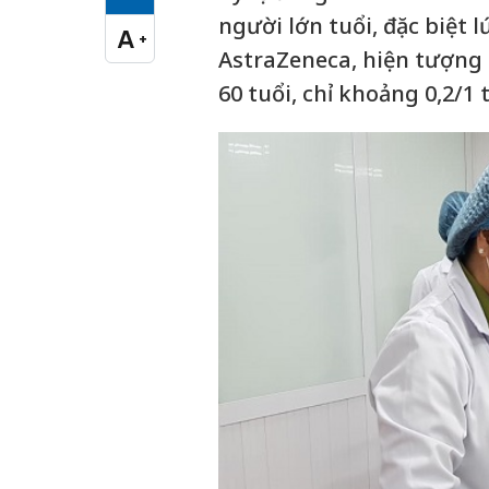
Cỡ chữ vừa
người lớn tuổi, đặc biệt l
A
+
Cỡ chữ lớn
AstraZeneca, hiện tượng
60 tuổi, chỉ khoảng 0,2/1 