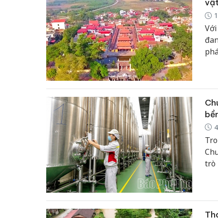
vật
1
Với
đan
phá
tri
Chư
bền
4
Tro
Chư
trò
giá
dựn
Thá