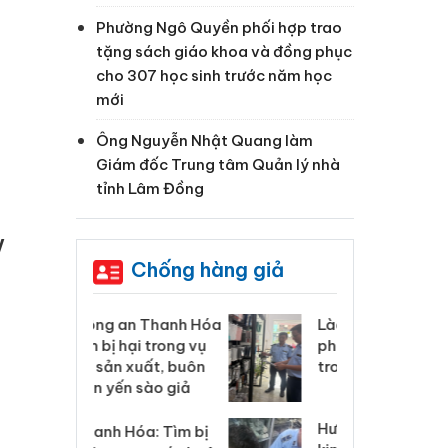
Phường Ngô Quyền phối hợp trao
tặng sách giáo khoa và đồng phục
cho 307 học sinh trước năm học
mới
a
Ông Nguyễn Nhật Quang làm
Giám đốc Trung tâm Quản lý nhà
tỉnh Lâm Đồng
V
Chống hàng giả
 Thanh Hóa
Lào Cai xử lý 83 vụ vi
Cô
ại trong vụ
phạm thương mại
tìm
xuất, buôn
trong tháng 7
án
 sào giả
bá
Hưng Yên: Xử lý 6 hộ
óa: Tìm bị
Th