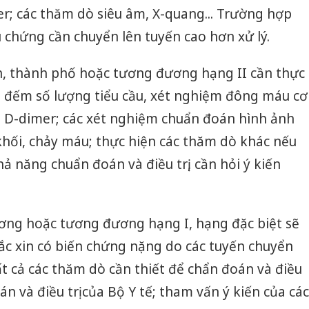
r; các thăm dò siêu âm, X-quang... Trường hợp
u chứng cần chuyển lên tuyến cao hơn xử lý.
ỉnh, thành phố hoặc tương đương hạng II cần thực
n đếm số lượng tiểu cầu, xét nghiệm đông máu cơ
g D-dimer; các xét nghiệm chuẩn đoán hình ảnh
khối, chảy máu; thực hiện các thăm dò khác nếu
ả năng chuẩn đoán và điều trị, cần hỏi ý kiến
ương hoặc tương đương hạng I, hạng đặc biệt sẽ
ắc xin có biến chứng nặng do các tuyến chuyển
ất cả các thăm dò cần thiết để chẩn đoán và điều
n và điều trị của Bộ Y tế; tham vấn ý kiến của các