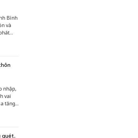
inh Bình
ồn và
 phát
thôn
p nhập,
h vai
ia tăng
ng xây
ũ quét,