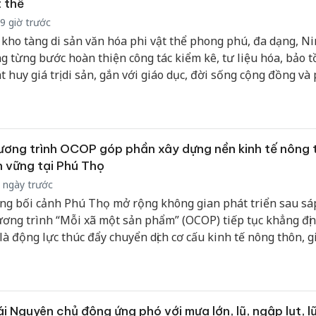
 thể
9 giờ trước
 kho tàng di sản văn hóa phi vật thể phong phú, đa dạng, N
g từng bước hoàn thiện công tác kiểm kê, tư liệu hóa, bảo t
t huy giá trị di sản, gắn với giáo dục, đời sống cộng đồng và
ển du lịch bền vững.
ơng trình OCOP góp phần xây dựng nền kinh tế nông 
 vững tại Phú Thọ
 ngày trước
ng bối cảnh Phú Thọ mở rộng không gian phát triển sau sá
ơng trình “Mỗi xã một sản phẩm” (OCOP) tiếp tục khẳng địn
 là động lực thúc đẩy chuyển dịch cơ cấu kinh tế nông thôn, g
 trị nông sản, phát triển kinh tế tập thể và nâng cao chất lượ
g nông thôn mới.
i Nguyên chủ động ứng phó với mưa lớn, lũ, ngập lụt, l