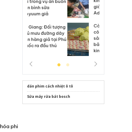
kinh doanh bán hàng
g vụ án buôn
hạ
giả mạo nhãn hiệu
h sữa
bá
Adidas, Nike
 giả
Mo
Cà Mau: Tiêu hủy
g: Đối tượng
An
công khai hàng ngàn
 đường dây
ch
sản phẩm nhập lậu,
 giả tại Phú
bá
bảo vệ môi trường
 đầu thú
Qu
kinh doanh
dán phim cách nhiệt ô tô
Sửa máy rửa bát bosch
 hóa phi