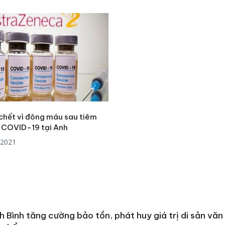
hại tron
bán bìn
Moyuum
An Gian
chủ mưu
bán hàng
Quốc ra
 chết vì đông máu sau tiêm
 COVID-19 tại Anh
/2021
h Bình tăng cường bảo tồn, phát huy giá trị di sản văn