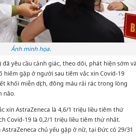
Ảnh minh họa.
) đã yêu cầu cảnh giác, theo dõi, phát hiện sớm v
cố hiếm gặp ở người sau tiêm vắc xin Covid-19
ết khối miễn dịch, đông máu rải rác trong lòng
h não.
c xin AstraZeneca là 4,6/1 triệu liều tiêm thứ
h Covid-19 là 0,2/1 triệu liều tiêm thứ nhất.
n AstraZeneca chủ yếu gặp ở nữ, tại Đức có 29/31