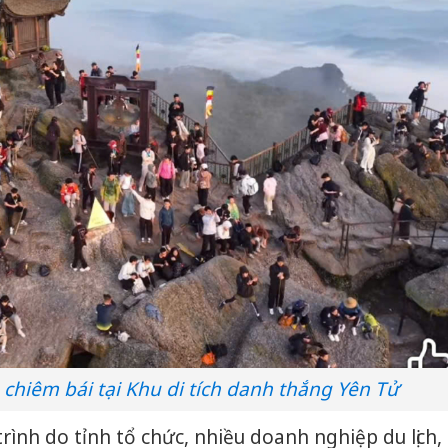
chiêm bái tại Khu di tích danh thắng Yên Tử
rình do tỉnh tổ chức, nhiều doanh nghiệp du lịch,