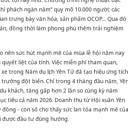
Khí phách ngàn năm” quy mô 10.000 người; các
 gian trưng bày văn hóa, sản phẩm OCOP… Qua đó
i sản, đồng thời làm phong phú thêm trải nghiệm
o nên sức hút mạnh mẽ của mùa lễ hội năm nay
u quyết liệt của tỉnh. Việc miễn phí tham quan,
 xe trong Năm du lịch Yên Tử đã tạo hiệu ứng tích
 trưởng đột biến. Chỉ trong 4 tháng đầu năm, Yê
 du khách, tăng gấp hơn 2 lần so cùng kỳ năm
c tiêu cả năm 2026. Doanh thu từ Hội xuân Yên
ỷ đồng - con số cho thấy sức lan tỏa mạnh mẽ củ
khi được đầu tư đúng hướng.