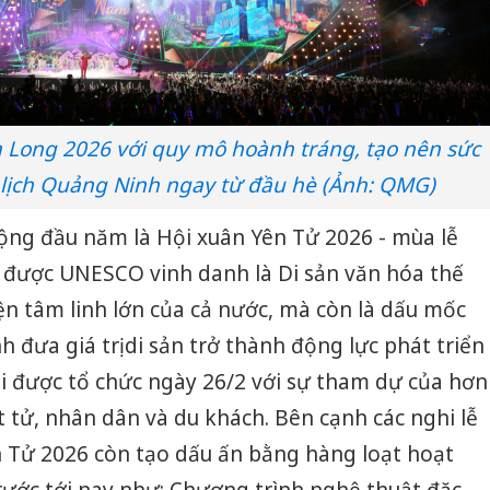
 Long 2026 với quy mô hoành tráng, tạo nên sức
lịch Quảng Ninh ngay từ đầu hè (Ảnh: QMG)
ộng đầu năm là Hội xuân Yên Tử 2026 - mùa lễ
ử được UNESCO vinh danh là Di sản văn hóa thế
iện tâm linh lớn của cả nước, mà còn là dấu mốc
 đưa giá trị di sản trở thành động lực phát triển
hội được tổ chức ngày 26/2 với sự tham dự của hơn
ật tử, nhân dân và du khách. Bên cạnh các nghi lễ
n Tử 2026 còn tạo dấu ấn bằng hàng loạt hoạt
rước tới nay như: Chương trình nghệ thuật đặc