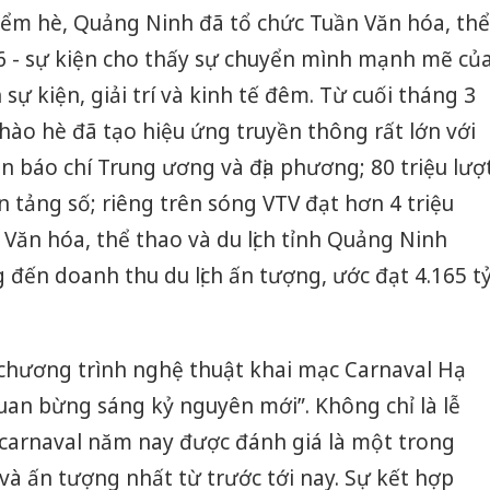
iểm hè, Quảng Ninh đã tổ chức Tuần Văn hóa, thể
26 - sự kiện cho thấy sự chuyển mình mạnh mẽ củ
h sự kiện, giải trí và kinh tế đêm. Từ cuối tháng 3
hào hè đã tạo hiệu ứng truyền thông rất lớn với
ên báo chí Trung ương và địa phương; 80 triệu lượ
n tảng số; riêng trên sóng VTV đạt hơn 4 triệu
 Văn hóa, thể thao và du lịch tỉnh Quảng Ninh
đến doanh thu du lịch ấn tượng, ước đạt 4.165 t
 chương trình nghệ thuật khai mạc Carnaval Hạ
uan bừng sáng kỷ nguyên mới”. Không chỉ là lễ
Cà Mau:
carnaval năm nay được đánh giá là một trong
công kh
à ấn tượng nhất từ trước tới nay. Sự kết hợp
sản phẩ