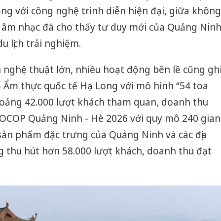
bảo vệ 
ng với công nghệ trình diễn hiện đại, giữa không
kinh do
à âm nhạc đã cho thấy tư duy mới của Quảng Nin
Công an
 lịch trải nghiệm.
tìm bị h
án sản 
 nghệ thuật lớn, nhiều hoạt động bên lề cũng gh
bán yến
ố Ẩm thực quốc tế Hạ Long với mô hình “54 toa
Thanh H
hoảng 42.000 lượt khách tham quan, doanh thu
hại tron
bán bìn
ợ OCOP Quảng Ninh - Hè 2026 với quy mô 240 gian
Moyuum
 sản phẩm đặc trưng của Quảng Ninh và các địa
 thu hút hơn 58.000 lượt khách, doanh thu đạt