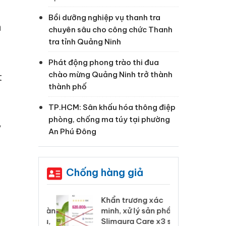
Bồi dưỡng nghiệp vụ thanh tra
a
chuyên sâu cho công chức Thanh
tra tỉnh Quảng Ninh
Phát động phong trào thi đua
chào mừng Quảng Ninh trở thành
t
thành phố
TP.HCM: Sân khấu hóa thông điệp
phòng, chống ma túy tại phường
ỷ
An Phú Đông
Chống hàng giả
 Tiêu hủy
Khẩn trương xác
Cà
ai hàng ngàn
minh, xử lý sản phẩm
cô
m nhập lậu,
Slimaura Care x3 sử
sả