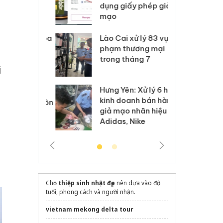
môi trường
dụng giấy phép giả
bả
anh
mạo
ki
h
 Thanh Hóa
Lào Cai xử lý 83 vụ vi
Cô
ại trong vụ
phạm thương mại
tìm
xuất, buôn
trong tháng 7
án
i
 sào giả
bá
Hưng Yên: Xử lý 6 hộ
óa: Tìm bị
Th
kinh doanh bán hàng
g vụ án buôn
hạ
giả mạo nhãn hiệu
h sữa
bá
Adidas, Nike
 giả
Mo
Chọn
thiệp sinh nhật đẹp
nên dựa vào độ
tuổi, phong cách và người nhận.
vietnam mekong delta tour