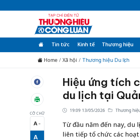
Tin tức
Kinh tế
Thương hiệu
Home
Xã hội
Thương hiệu Du lịch
Hiệu ứng tích c
du lịch tại Qu
19:09 13/05/2026
Thương hiệu 
CỠ CHỮ
A
Từ đầu năm đến nay, du l
−
Cỡ chữ nhỏ
liên tiếp tổ chức các hoạ
A