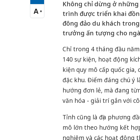
Cỡ chữ vừa
Không chỉ dừng ở những 
A
+
trình được triển khai đồn
Cỡ chữ lớn
đông đảo du khách trong 
trưởng ấn tượng cho ngà
Chỉ trong 4 tháng đầu năm
140 sự kiện, hoạt động kích
kiện quy mô cấp quốc gia, 
đặc khu. Điểm đáng chú ý l
hướng đơn lẻ, mà đang từng
văn hóa - giải trí gắn với 
Tỉnh cũng là địa phương đầu
mô lớn theo hướng kết hợp 
nghiệm và các hoạt động th