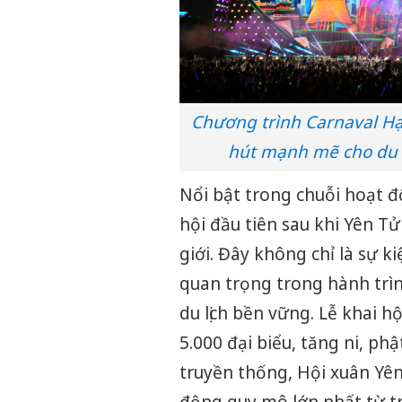
Chương trình Carnaval Hạ
hút mạnh mẽ cho du 
Nổi bật trong chuỗi hoạt đ
hội đầu tiên sau khi Yên T
giới. Đây không chỉ là sự k
quan trọng trong hành trình
du lịch bền vững. Lễ khai 
5.000 đại biểu, tăng ni, ph
truyền thống, Hội xuân Yê
động quy mô lớn nhất từ t