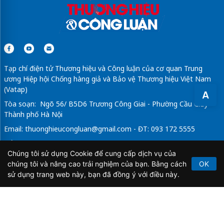
D'. Diamant Bleu
ddiamant-bleu.com.vn
https://phumyhungcenter.com/du-an/the-aristo-phu-my-
hung/
bán căn hộ chung cư celadon city
Tạp chí điện tử Thương hiệu và Công luận của cơ quan Trung
ương Hiệp hội Chống hàng giả và Bảo vệ Thương hiệu Việt Nam
(Vatap)
A
Tòa soạn: Ngõ 56/ B5D6 Trương Công Giai - Phường Cầu Giấy -
Thành phố Hà Nội
Email:
thuonghieucongluan@gmail.com
- ĐT: 093 172 5555
Tổng Biên Tập: Vũ Đức Thuận
Chúng tôi sử dụng Cookie để cung cấp dịch vụ của
Giấy phép hoạt động báo chí điện tử số 64/GP-BTTTT do Bộ
chúng tôi và nâng cao trải nghiệm của bạn. Bằng cách
OK
Thông tin và Truyền thông cấp ngày 21/2/2020.
sử dụng trang web này, bạn đã đồng ý với điều này.
Copyright © 2026
TẠP CHÍ THƯƠNG HIỆU & CÔNG