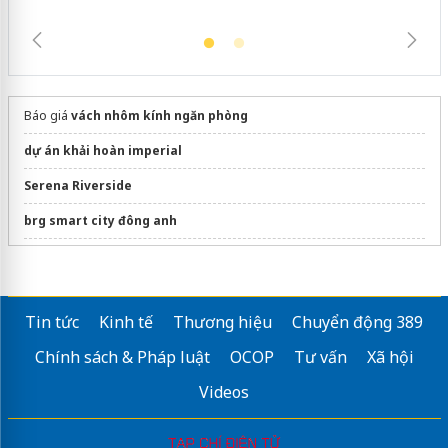
Báo giá
vách nhôm kính ngăn phòng
dự án khải hoàn imperial
Serena Riverside
brg smart city đông anh
Dự án The Opus One
Thông tin
dự án Quậy Complex
Phát Đạt
Tin tức
Kinh tế
Thương hiệu
Chuyển động 389
s light tower
Chính sách & Pháp luật
OCOP
Tư vấn
Xã hội
Cập nhật
Vinhomes Olympic Hà Nội
thông tin
Videos
Tìm hiểu
Le Parc Place
chi tiết
Dự án
Bcons Central Park Tam Hiệp