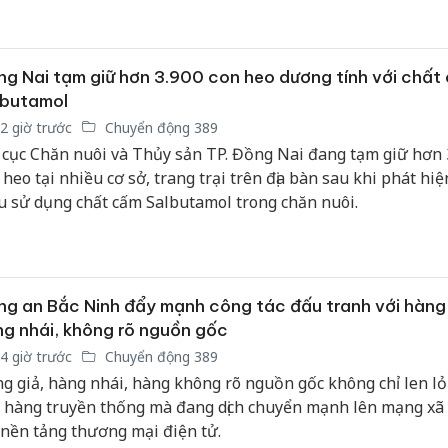
m mì ăn liền nhập lậu.
g Nai tạm giữ hơn 3.900 con heo dương tính với chất
lbutamol
2 giờ trước
Chuyển động 389
 cục Chăn nuôi và Thủy sản TP. Đồng Nai đang tạm giữ hơn 
 heo tại nhiều cơ sở, trang trại trên địa bàn sau khi phát hi
u sử dụng chất cấm Salbutamol trong chăn nuôi.
g an Bắc Ninh đẩy mạnh công tác đấu tranh với hàng 
g nhái, không rõ nguồn gốc
4 giờ trước
Chuyển động 389
g giả, hàng nhái, hàng không rõ nguồn gốc không chỉ len lỏi
 hàng truyền thống mà đang dịch chuyển mạnh lên mạng xã 
 nền tảng thương mại điện tử.