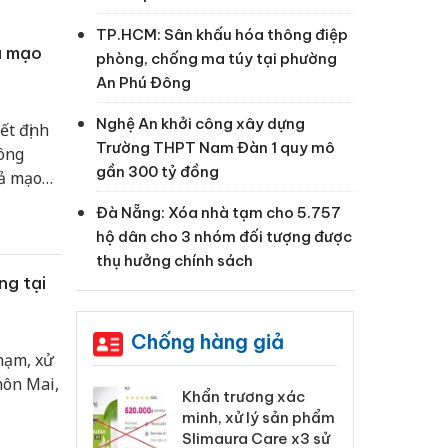
TP.HCM: Sân khấu hóa thông điệp
ả mạo
phòng, chống ma túy tại phường
An Phú Đông
Nghệ An khởi công xây dựng
ết định
Trường THPT Nam Đàn 1 quy mô
công
gần 300 tỷ đồng
iả mạo
n 549
Đà Nẵng: Xóa nhà tạm cho 5.757
hộ dân cho 3 nhóm đối tượng được
thụ hưởng chính sách
ng tại
Chống hàng giả
phạm, xử
hôn Mai,
 Tiêu hủy
Khẩn trương xác
Cà
ai hàng ngàn
minh, xử lý sản phẩm
cô
m nhập lậu,
Slimaura Care x3 sử
sả