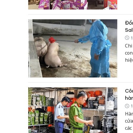
phẩ
Đồn
Sa
1
Chi
con
hiệ
Côn
hàn
1
Hàn
cửa
các