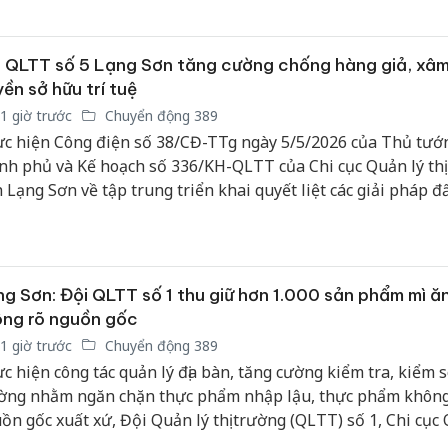
bảo vệ 
kinh do
 QLTT số 5 Lạng Sơn tăng cường chống hàng giả, xâ
Công an
ền sở hữu trí tuệ
tìm bị h
1 giờ trước
Chuyển động 389
án sản 
bán yến
c hiện Công điện số 38/CĐ-TTg ngày 5/5/2026 của Thủ tướ
nh phủ và Kế hoạch số 336/KH-QLTT của Chi cục Quản lý thị
Thanh H
h Lạng Sơn về tập trung triển khai quyết liệt các giải pháp đ
hại tron
nh, ngăn chặn và xử lý hành vi xâm phạm quyền sở hữu trí t
bán bìn
n lý thị trường (QLTT) số 5 đã chủ động triển khai đồng bộ 
Moyuum
p nghiệp vụ, tăng cường kiểm tra, kiểm soát thị trường, gó
 vệ quyền lợi người tiêu dùng và xây dựng môi trường kinh
g Sơn: Đội QLTT số 1 thu giữ hơn 1.000 sản phẩm mì ăn
h mạnh trên địa bàn.
ng rõ nguồn gốc
1 giờ trước
Chuyển động 389
c hiện công tác quản lý địa bàn, tăng cường kiểm tra, kiểm so
ờng nhằm ngăn chặn thực phẩm nhập lậu, thực phẩm không
ồn gốc xuất xứ, Đội Quản lý thị trường (QLTT) số 1, Chi cục
h Lạng Sơn vừa phát hiện và xử lý một vụ kinh doanh hơn 1.