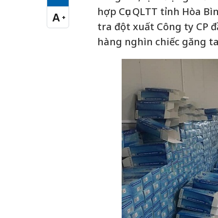
Cỡ chữ vừa
hợp Cục QLTT tỉnh Hòa Bì
A
+
Cỡ chữ lớn
tra đột xuất Công ty CP 
hàng nghìn chiếc găng ta