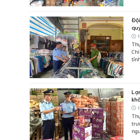
Đội
quy
1
Thự
Chí
tỉn
tra
Quả
phá
bảo
Lạn
làn
khô
1
Thự
trư
ngu
tỉn