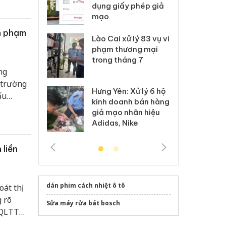
môi trường
dụng giấy phép giả
bả
anh
mạo
ki
m phạm
 Thanh Hóa
Lào Cai xử lý 83 vụ vi
Cô
ại trong vụ
phạm thương mại
tìm
xuất, buôn
trong tháng 7
án
 sào giả
bá
ng
 trường
Hưng Yên: Xử lý 6 hộ
óa: Tìm bị
Th
ấu
kinh doanh bán hàng
g vụ án buôn
hạ
uệ, Đội
giả mạo nhãn hiệu
h sữa
bá
các biện
Adidas, Nike
 giả
Mo
p phần
 doanh
 liền
dán phim cách nhiệt ô tô
át thị
 rõ
Sửa máy rửa bát bosch
 QLTT
000 sản