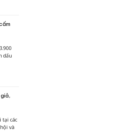
 cấm
3.900
ện dấu
giả,
 tại các
hội và