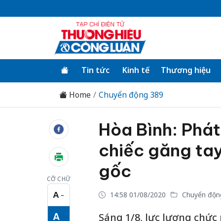
Tin tức
Kinh tế
Thương hiệu
Home
Chuyển động 389
Hòa Bình: Phát
chiếc găng ta
gốc
CỠ CHỮ
A
14:58 01/08/2020
Chuyển độn
−
Cỡ chữ nhỏ
A
Sáng 1/8, lực lượng chức 