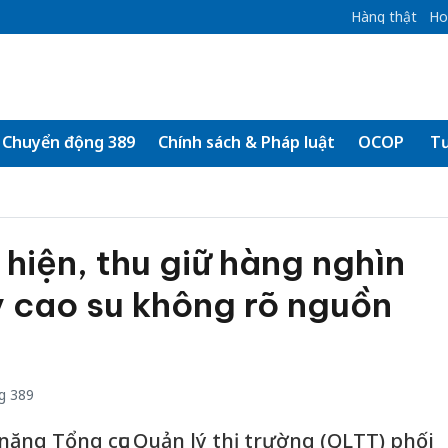
Hàng thật
Ho
Chuyển động 389
Chính sách & Pháp luật
OCOP
Tư
 hiện, thu giữ hàng nghìn
y cao su không rõ nguồn
g 389
năng Tổng cục Quản lý thị trường (QLTT) phối