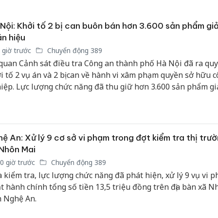
Nội: Khởi tố 2 bị can buôn bán hơn 3.600 sản phẩm gi
n hiệu
 giờ trước
Chuyển động 389
quan Cảnh sát điều tra Công an thành phố Hà Nội đã ra quy
i tố 2 vụ án và 2 bị can về hành vi xâm phạm quyền sở hữu 
iệp. Lực lượng chức năng đã thu giữ hơn 3.600 sản phẩm g
n hiệu tại khu vực xã Phù Đổng, với tổng trị giá vi phạm hơ
ệu đồng.
ệ An: Xử lý 9 cơ sở vi phạm trong đợt kiểm tra thị trườ
Nhôn Mai
0 giờ trước
Chuyển động 389
 kiểm tra, lực lượng chức năng đã phát hiện, xử lý 9 vụ vi 
t hành chính tổng số tiền 13,5 triệu đồng trên địa bàn xã N
Cà Mau:
h Nghệ An.
công kh
sản phẩ