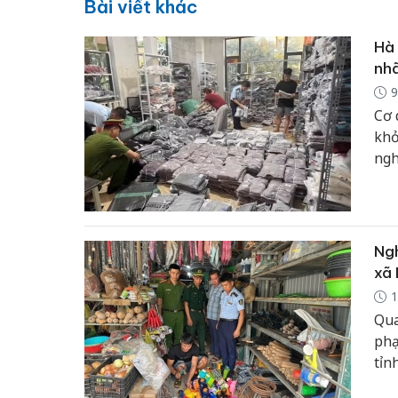
Bài viết khác
Hà 
nhã
9
Cơ 
khở
ngh
nhã
tri
Ngh
xã 
1
Qua
phạ
tỉn