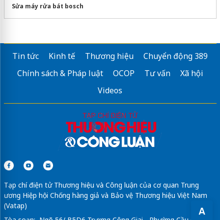
Sửa máy rửa bát bosch
Tin tức
Kinh tế
Thương hiệu
Chuyển động 389
Chính sách & Pháp luật
OCOP
Tư vấn
Xã hội
Videos
Tạp chí điện tử Thương hiệu và Công luận của cơ quan Trung
ương Hiệp hội Chống hàng giả và Bảo vệ Thương hiệu Việt Nam
(Vatap)
A
Tòa soạn: Ngõ 56/ B5D6 Trương Công Giai - Phường Cầu Giấy -