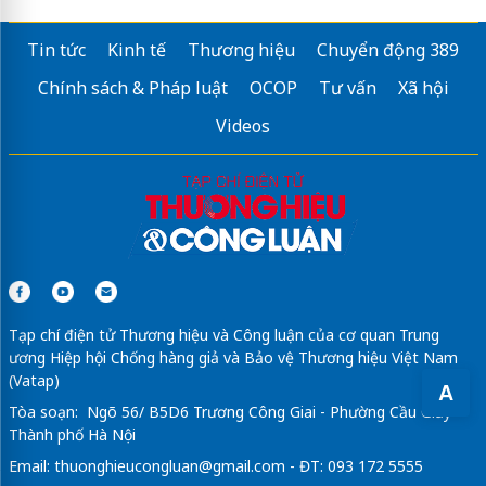
Tin tức
Kinh tế
Thương hiệu
Chuyển động 389
Chính sách & Pháp luật
OCOP
Tư vấn
Xã hội
Videos
Tạp chí điện tử Thương hiệu và Công luận của cơ quan Trung
ương Hiệp hội Chống hàng giả và Bảo vệ Thương hiệu Việt Nam
(Vatap)
A
Tòa soạn: Ngõ 56/ B5D6 Trương Công Giai - Phường Cầu Giấy -
Thành phố Hà Nội
Email:
thuonghieucongluan@gmail.com
- ĐT: 093 172 5555