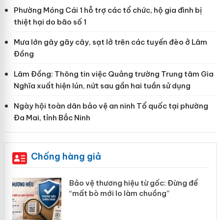
Phường Móng Cái 1 hỗ trợ các tổ chức, hộ gia đình bị
thiệt hại do bão số 1
Mưa lớn gây gãy cây, sạt lở trên các tuyến đèo ở Lâm
Đồng
Lâm Đồng: Thông tin việc Quảng trường Trung tâm Gia
Nghĩa xuất hiện lún, nứt sau gần hai tuần sử dụng
Ngày hội toàn dân bảo vệ an ninh Tổ quốc tại phường
Đa Mai, tỉnh Bắc Ninh
Chống hàng giả
àng
Bảo vệ thương hiệu từ gốc: Đừng để
“mất bò mới lo làm chuồng”
ản