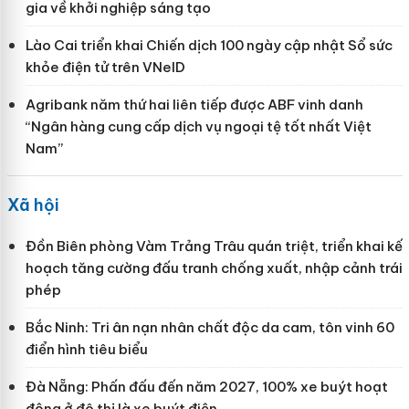
gia về khởi nghiệp sáng tạo
Lào Cai triển khai Chiến dịch 100 ngày cập nhật Sổ sức
khỏe điện tử trên VNeID
Agribank năm thứ hai liên tiếp được ABF vinh danh
“Ngân hàng cung cấp dịch vụ ngoại tệ tốt nhất Việt
Nam”
Xã hội
Đồn Biên phòng Vàm Trảng Trâu quán triệt, triển khai kế
hoạch tăng cường đấu tranh chống xuất, nhập cảnh trái
phép
Bắc Ninh: Tri ân nạn nhân chất độc da cam, tôn vinh 60
điển hình tiêu biểu
Đà Nẵng: Phấn đấu đến năm 2027, 100% xe buýt hoạt
động ở đô thị là xe buýt điện