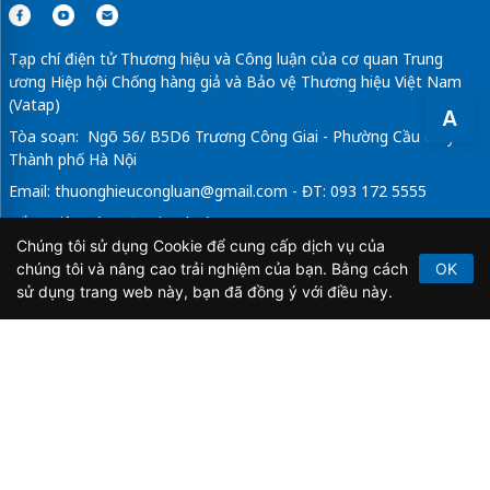
Tạp chí điện tử Thương hiệu và Công luận của cơ quan Trung
ương Hiệp hội Chống hàng giả và Bảo vệ Thương hiệu Việt Nam
(Vatap)
A
Tòa soạn: Ngõ 56/ B5D6 Trương Công Giai - Phường Cầu Giấy -
Thành phố Hà Nội
Email:
thuonghieucongluan@gmail.com
- ĐT: 093 172 5555
Tổng Biên Tập: Vũ Đức Thuận
Chúng tôi sử dụng Cookie để cung cấp dịch vụ của
Giấy phép hoạt động báo chí điện tử số 64/GP-BTTTT do Bộ
chúng tôi và nâng cao trải nghiệm của bạn. Bằng cách
OK
Thông tin và Truyền thông cấp ngày 21/2/2020.
sử dụng trang web này, bạn đã đồng ý với điều này.
Copyright © 2026
TẠP CHÍ THƯƠNG HIỆU & CÔNG
LUẬN
. All Rights Reserved.
Bản quyền thuộc Tạp chí Thương hiệu và Công luận. Cấm
sao chép dưới mọi hình thức nếu không có sự chấp thuận