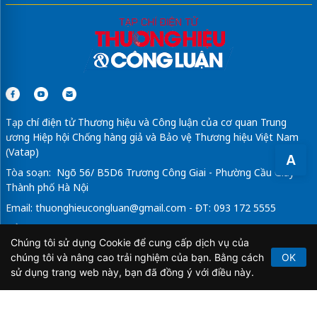
Tạp chí điện tử Thương hiệu và Công luận của cơ quan Trung
ương Hiệp hội Chống hàng giả và Bảo vệ Thương hiệu Việt Nam
(Vatap)
A
Tòa soạn: Ngõ 56/ B5D6 Trương Công Giai - Phường Cầu Giấy -
Thành phố Hà Nội
Email:
thuonghieucongluan@gmail.com
- ĐT: 093 172 5555
Tổng Biên Tập: Vũ Đức Thuận
Chúng tôi sử dụng Cookie để cung cấp dịch vụ của
Giấy phép hoạt động báo chí điện tử số 64/GP-BTTTT do Bộ
chúng tôi và nâng cao trải nghiệm của bạn. Bằng cách
OK
Thông tin và Truyền thông cấp ngày 21/2/2020.
sử dụng trang web này, bạn đã đồng ý với điều này.